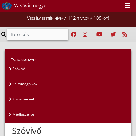
Vas Vármegye
Veszély esetén hívja a 112-t vagy a 105-öt!
Magunkról
>
Sajtószoba
>
Szóvivő
Tartalomjegyzék
Szóvivő
Sajtómeghívók
Közlemények
Médiaszerver
Szóvivő