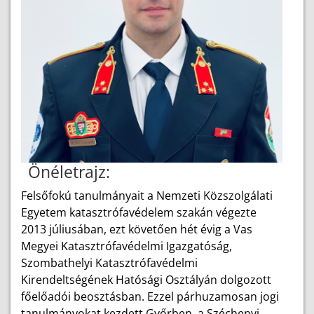
Önéletrajz:
Felsőfokú tanulmányait a Nemzeti Közszolgálati
Egyetem katasztrófavédelem szakán végezte
2013 júliusában, ezt követően hét évig a Vas
Megyei Katasztrófavédelmi Igazgatóság,
Szombathelyi Katasztrófavédelmi
Kirendeltségének Hatósági Osztályán dolgozott
főelőadói beosztásban. Ezzel párhuzamosan jogi
tanulmányokat kezdett Győrben, a Széchenyi