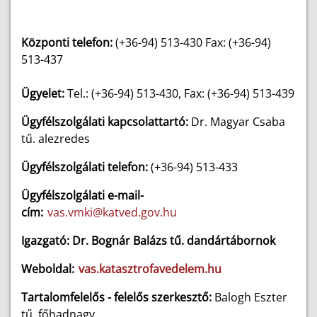
Központi telefon:
(+36-94) 513-430 Fax: (+36-94)
513-437
Ügyelet:
Tel.: (+36-94) 513-430, Fax: (+36-94) 513-439
Ügyfélszolgálati kapcsolattartó:
Dr. Magyar Csaba
tű. alezredes
Ügyfélszolgálati telefon:
(+36-94) 513-433
Ügyfélszolgálati e-mail-
cím:
vas.vmki@katved.gov.hu
Igazgató: Dr. Bognár Balázs tű. dandártábornok
Weboldal:
vas.katasztrofavedelem.hu
Tartalomfelelős - felelős szerkesztő:
Balogh Eszter
tű. főhadnagy