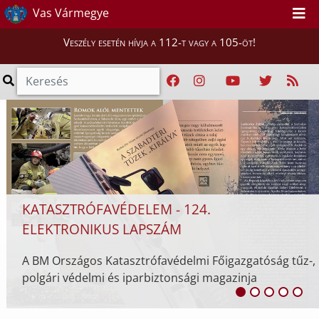
MÁR LEHET NEVEZNI A SZEPTEMBERI TFA
Vas Vármegye
VERSENYRE
Veszély esetén hívja a 112-t vagy a 105-öt!
Idén is Vas vármegyében, Bükfürdőn rendezik meg
ország legerősebb tűzoltója nemzetközi
tűzoltóversenyt, a TFA-t. A nevezés tegnap vette
kezdetét, a versenyzők a ...
tűz-,