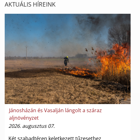
AKTUÁLIS HÍREINK
Jánosházán és Vasalján lángolt a száraz
aljnövényzet
2026. augusztus 07.
Két szabadtéren keletkezett tűzesethez