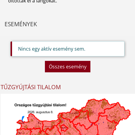
oltották el a lángokat.
ESEMÉNYEK
Nincs egy aktív esemény sem.
Összes esemény
TŰZGYÚJTÁSI TILALOM