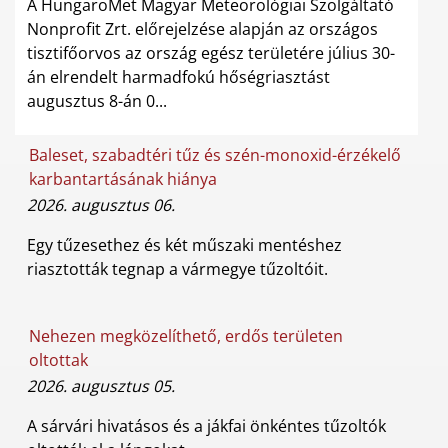
A HungaroMet Magyar Meteorológiai Szolgáltató
Nonprofit Zrt. előrejelzése alapján az országos
tisztifőorvos az ország egész területére július 30-
án elrendelt harmadfokú hőségriasztást
augusztus 8-án 0...
Baleset, szabadtéri tűz és szén-monoxid-érzékelő
karbantartásának hiánya
2026. augusztus 06.
Egy tűzesethez és két műszaki mentéshez
riasztották tegnap a vármegye tűzoltóit.
Nehezen megközelíthető, erdős területen
oltottak
2026. augusztus 05.
A sárvári hivatásos és a jákfai önkéntes tűzoltók