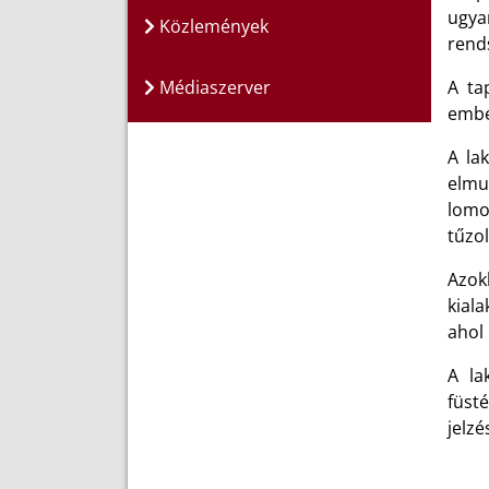
ugyan
Közlemények
rends
Médiaszerver
A ta
ember
A la
elmul
lomo
tűzo
Azok
kial
ahol 
A la
füst
jelzé