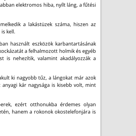
bban elektromos hiba, nyílt láng, a fűtési
emelkedik a lakástüzek száma, hiszen az
is kell.
nban használt eszközök karbantartásának
 kockázatát a felhalmozott holmik és egyéb
 is nehezítik, valamint akadályozzák a
kult ki nagyobb tűz, a lángokat már azok
 anyagi kár nagysága is kisebb volt, mint
berek, ezért otthonukba érdemes olyan
setén, hanem a rokonok okostelefonjára is