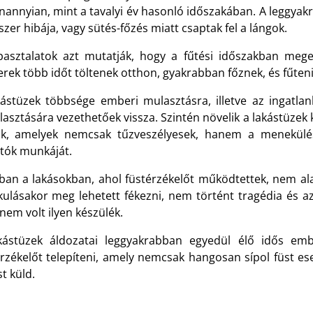
annyian, mint a tavalyi év hasonló időszakában. A leggyakra
zer hibája, vagy sütés-főzés miatt csaptak fel a lángok.
pasztalatok azt mutatják, hogy a fűtési időszakban meg
ek több időt töltenek otthon, gyakrabban főznek, és fűteni 
kástüzek többsége emberi mulasztásra, illetve az ingatla
asztására vezethetőek vissza. Szintén növelik a lakástüzek
k, amelyek nemcsak tűzveszélyesek, hanem a menekülést
ltók munkáját.
ban a lakásokban, ahol füstérzékelőt működtettek, nem ala
akulásakor meg lehetett fékezni, nem történt tragédia és az
nem volt ilyen készülék.
kástüzek áldozatai leggyakrabban egyedül élő idős em
érzékelőt telepíteni, amely nemcsak hangosan sípol füst e
st küld.