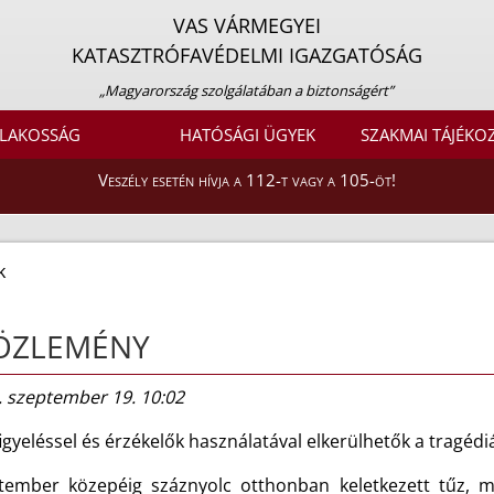
VAS VÁRMEGYEI
KATASZTRÓFAVÉDELMI IGAZGATÓSÁG
„Magyarország szolgálatában a biztonságért”
LAKOSSÁG
HATÓSÁGI ÜGYEK
SZAKMAI TÁJÉKO
Veszély esetén hívja a 112-t vagy a 105-öt!
k
ÖZLEMÉNY
. szeptember 19. 10:02
gyeléssel és érzékelők használatával elkerülhetők a tragédi
tember közepéig száznyolc otthonban keletkezett tűz, m