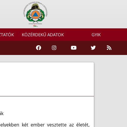
ZTATÓK
KÖZÉRDEKŰ ADATOK
GYIK
ák
elyekben két ember vesztette az életét,