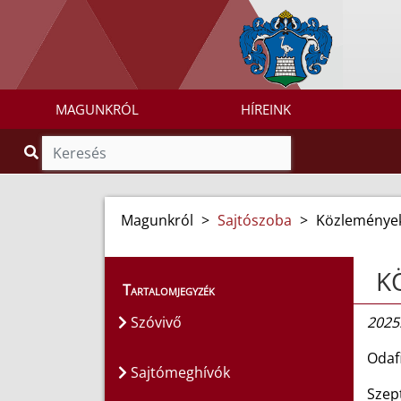
MAGUNKRÓL
HÍREINK
Magunkról
>
Sajtószoba
>
Közleménye
K
Tartalomjegyzék
Szóvivő
2025
Odafi
Sajtómeghívók
Szep