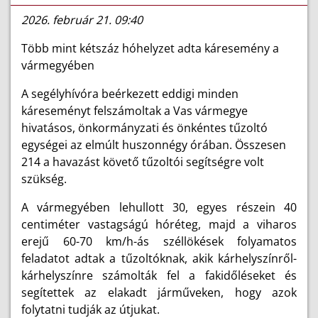
2026. február 21. 09:40
Több mint kétszáz hóhelyzet adta káresemény a
vármegyében
A segélyhívóra beérkezett eddigi minden
káreseményt felszámoltak a Vas vármegye
hivatásos, önkormányzati és önkéntes tűzoltó
egységei az elmúlt huszonnégy órában. Összesen
214 a havazást követő tűzoltói segítségre volt
szükség.
A vármegyében lehullott 30, egyes részein 40
centiméter vastagságú hóréteg, majd a viharos
erejű 60-70 km/h-ás széllökések folyamatos
feladatot adtak a tűzoltóknak, akik kárhelyszínről-
kárhelyszínre számolták fel a fakidőléseket és
segítettek az elakadt járműveken, hogy azok
folytatni tudják az útjukat.