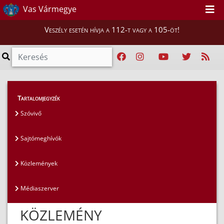
Vas Vármegye
Veszély esetén hívja a 112-t vagy a 105-öt!
Magunkról
>
Sajtószoba
>
Közlemények
Tartalomjegyzék
Szóvivő
Sajtómeghívók
Közlemények
Médiaszerver
KÖZLEMÉNY