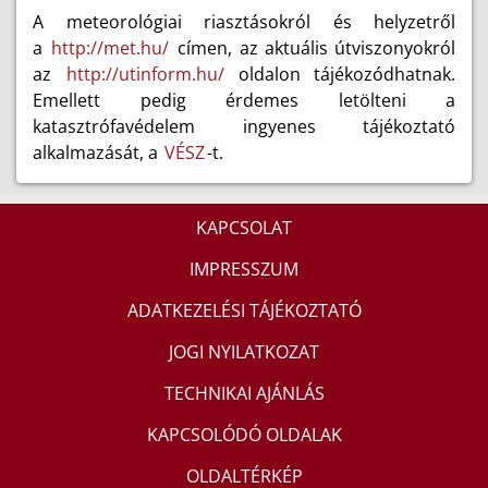
A meteorológiai riasztásokról és helyzetről
a
http://met.hu/
címen, az aktuális útviszonyokról
az
http://utinform.hu/
oldalon tájékozódhatnak.
Emellett pedig érdemes letölteni a
katasztrófavédelem ingyenes tájékoztató
alkalmazását, a
VÉSZ
-t.
KAPCSOLAT
IMPRESSZUM
ADATKEZELÉSI TÁJÉKOZTATÓ
JOGI NYILATKOZAT
TECHNIKAI AJÁNLÁS
KAPCSOLÓDÓ OLDALAK
OLDALTÉRKÉP