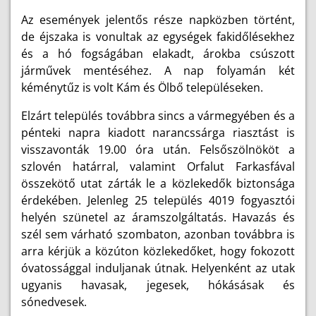
Az események jelentős része napközben történt,
de éjszaka is vonultak az egységek fakidőlésekhez
és a hó fogságában elakadt, árokba csúszott
járművek mentéséhez. A nap folyamán két
kéménytűz is volt Kám és Ölbő településeken.
Elzárt település továbbra sincs a vármegyében és a
pénteki napra kiadott narancssárga riasztást is
visszavonták 19.00 óra után. Felsőszölnököt a
szlovén határral, valamint Orfalut Farkasfával
összekötő utat zárták le a közlekedők biztonsága
érdekében. Jelenleg 25 település 4019 fogyasztói
helyén szünetel az áramszolgáltatás. Havazás és
szél sem várható szombaton, azonban továbbra is
arra kérjük a közúton közlekedőket, hogy fokozott
óvatossággal induljanak útnak. Helyenként az utak
ugyanis havasak, jegesek, hókásásak és
sónedvesek.