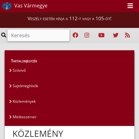
Vas Vármegye
Veszély esetén hívja a 112-t vagy a 105-öt!
Magunkról
>
Sajtószoba
>
Közlemények
Tartalomjegyzék
Szóvivő
Sajtómeghívók
Közlemények
Médiaszerver
KÖZLEMÉNY