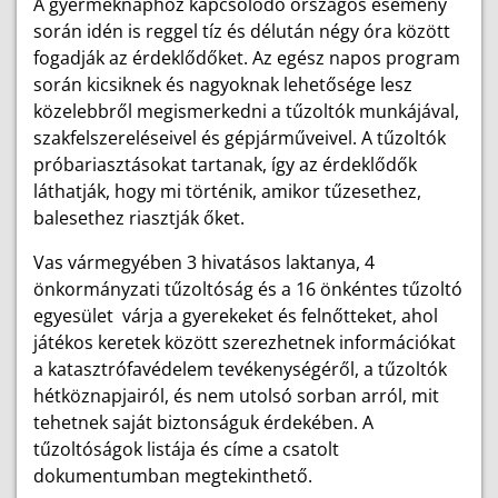
A gyermeknaphoz kapcsolódó országos esemény
során idén is reggel tíz és délután négy óra között
fogadják az érdeklődőket. Az egész napos program
során kicsiknek és nagyoknak lehetősége lesz
közelebbről megismerkedni a tűzoltók munkájával,
szakfelszereléseivel és gépjárműveivel. A tűzoltók
próbariasztásokat tartanak, így az érdeklődők
láthatják, hogy mi történik, amikor tűzesethez,
balesethez riasztják őket.
Vas vármegyében 3 hivatásos laktanya, 4
önkormányzati tűzoltóság és a 16 önkéntes tűzoltó
egyesület várja a gyerekeket és felnőtteket, ahol
játékos keretek között szerezhetnek információkat
a katasztrófavédelem tevékenységéről, a tűzoltók
hétköznapjairól, és nem utolsó sorban arról, mit
tehetnek saját biztonságuk érdekében. A
tűzoltóságok listája és címe a csatolt
dokumentumban megtekinthető.