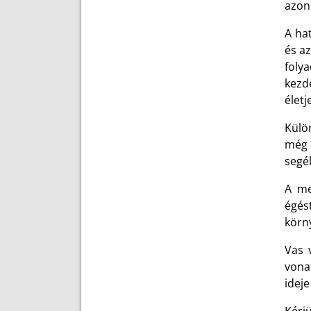
azo
A ha
és a
folya
kezd
életj
Külö
még 
segé
A me
égés
körn
Vas 
vona
ideje