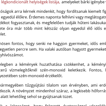
n
légkondicionált helyiségek listája,
amelyeket bárki igénybe 
tóságok arra kérnek mindenkit, hogy fordítsanak kiemelt fi
z egyedül élőkre. Érdemes naponta felhívni vagy meglátogat
dékot fogyasztanak, és megfelelően tudják hűteni lakásukat
ete óra már több mint kétszáz olyan egyedül élő idős 
elet.
nösen fontos, hogy senki ne hagyjon gyermeket, idős emb
egyetlen percre sem. Ha valaki autóban hagyott gyermeket va
lyhívószámot.
legben a kémények huzathatása csökkenhet, a kéménybe
terű vízmelegítőknél szén-monoxid keletkezik. Fontos
yezetében szén-monoxid-érzékelőt.
vármegyében tűzgyújtási tilalom van érvényben, ami erd
tkozik. A növényzet mindenhol száraz, a legkisebb hőforrá
 alatt lehetőleg sehol se gyújtsanak tüzet.