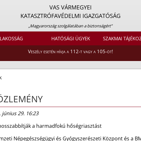
VAS VÁRMEGYEI
KATASZTRÓFAVÉDELMI IGAZGATÓSÁG
„Magyarország szolgálatában a biztonságért”
LAKOSSÁG
HATÓSÁGI ÜGYEK
SZAKMAI TÁJÉKO
Veszély esetén hívja a 112-t vagy a 105-öt!
k
ÖZLEMÉNY
 június 29. 16:23
osszabbítják a harmadfokú hőségriasztást
mzeti Népegészségügyi és Gyógyszerészeti Központ és a B