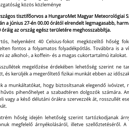
azgatóság közös közleménye
szágos tisztifőorvos a HungaroMet Magyar Meteorológiai Szo
án a június 27-én 00.00 órától elrendelt legmagasabb, harma
 óráig az ország egész területére meghosszabbítja.
rtós, helyenként 40 Celsius-fokot megközelítő hőség fok
elten fontos a folyamatos folyadékpótlás. Továbbra is a ví
ni az alkohol-, a koffein- és a magas cukortartalmú italokat.
sszullétek megelőzése érdekében lehetőség szerint ne t
t, és kerüljék a megerőltető fizikai munkát ebben az idősza
ük a munkáltatókat, hogy biztosítsanak elegendő ivóvizet,
 hűvös pihenőhelyet a szabadtéren dolgozók számára. A
li vagy a késő délutáni órákra szervezzék át, rosszullét e
át.
xtrém hőség idején lehetőség szerint tartózkodjanak ár
onuk megfelelő árnyékolásáról, illetve szellőztetéséről.
A 