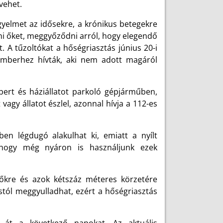
vehet.
gyelmet az idősekre, a krónikus betegekre
ni őket, meggyőződni arról, hogy elegendő
. A tűzoltókat a hőségriasztás június 20-i
emberhez hívták, aki nem adott magáról
ert és háziállatot parkoló gépjárműben,
gy állatot észlel, azonnal hívja a 112-es
n légdugó alakulhat ki, emiatt a nyílt
, hogy még nyáron is használjunk ezek
őkre és azok kétszáz méteres körzetére
stól meggyulladhat, ezért a hőségriasztás