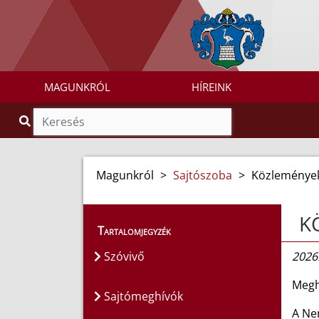
MAGUNKRÓL
HÍREINK
Magunkról
>
Sajtószoba
>
Közleménye
K
Tartalomjegyzék
Szóvivő
2026.
Megh
Sajtómeghívók
A Ne