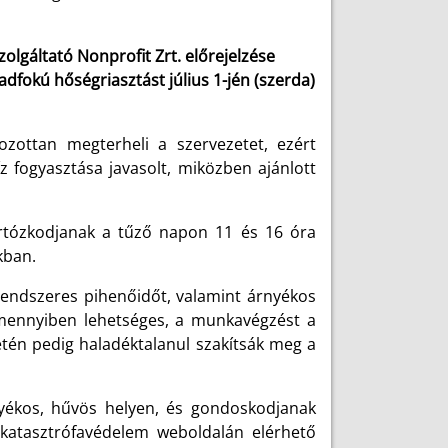
lgáltató Nonprofit Zrt. előrejelzése
dfokú hőségriasztást július 1-jén (szerda)
ozottan megterheli a szervezetet, ezért
z fogyasztása javasolt, miközben ajánlott
artózkodjanak a tűző napon 11 és 16 óra
kban.
 rendszeres pihenőidőt, valamint árnyékos
mennyiben lehetséges, a munkavégzést a
setén pedig haladéktalanul szakítsák meg a
nyékos, hűvös helyen, és gondoskodjanak
katasztrófavédelem weboldalán elérhető