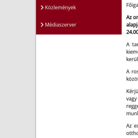
Főig
Közlemények
Az or
Médiaszerver
alapj
24.00
A ta
kiem
kerül
A ro
közöt
Kérj
vagy
regge
munk
Az e
otth