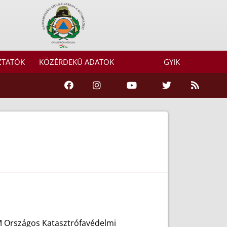
ZTATÓK
KÖZÉRDEKŰ ADATOK
GYIK
M Országos Katasztrófavédelmi