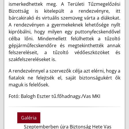
ismerkedhettek meg. A Területi Tűzmegelőzési
Bizottság is kitelepült a rendezvényre, itt
bárcakirakó és virtuális szemüveg várta a diákokat.
A rendezvényen a gyermekeknek lehetősége nyílt
kipróbálni, hogy milyen egy puttonyfecskendővel
célba lőni. Mindemellett felülhettek a tűzoltó
gépjárműfecskendőre és megtekinthették annak
felszereléseit, a tűzoltó védőeszközöket és
szakfelszereléseket is.
A rendezvénnyel a szervezők célja azt elérni, hogy a
fiatalok ne felejtsék el, saját biztonságukért ők
maguk is felelősek.
Fotó: Balogh Eszter tű.főhadnagy./Vas MKI
Galéria
Szeptemberben újra Biztonság Hete Vas