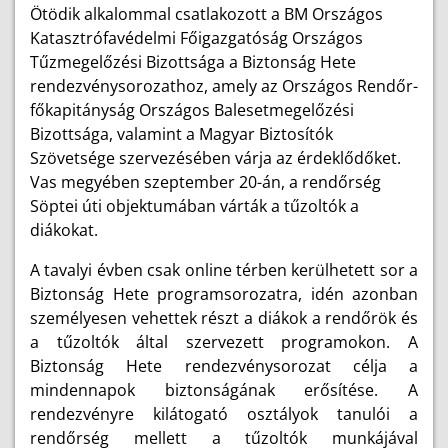
Ötödik alkalommal csatlakozott a BM Országos
Katasztrófavédelmi Főigazgatóság Országos
Tűzmegelőzési Bizottsága a Biztonság Hete
rendezvénysorozathoz, amely az Országos Rendőr-
főkapitányság Országos Balesetmegelőzési
Bizottsága, valamint a Magyar Biztosítók
Szövetsége szervezésében várja az érdeklődőket.
Vas megyében szeptember 20-án, a rendőrség
Söptei úti objektumában várták a tűzoltók a
diákokat.
A tavalyi évben csak online térben kerülhetett sor a
Biztonság Hete programsorozatra, idén azonban
személyesen vehettek részt a diákok a rendőrök és
a tűzoltók által szervezett programokon. A
Biztonság Hete rendezvénysorozat célja a
mindennapok biztonságának erősítése. A
rendezvényre kilátogató osztályok tanulói a
rendőrség mellett a tűzoltók munkájával