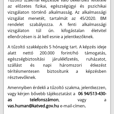
Tűzoltó szakmai képzésbe való bekerülés feltétele
az előzetes fizikai, egészségügyi és pszichikai
vizsgálaton történő alkalmasság. Az alkalmassági
vizsgálat menetét, tartalmát az 45/2020. BM
rendelet szabályozza. A fenti alkalmassági
vizsgálaton túl ún. kifogástalan életvitel
ellenőrzésen is át kell esnie a jelentkezőknek.
A tűzoltó szakképzés 5 hónapig tart. A képzés ideje
alatt nettó 200.000 forint/hó támogatás,
egészségbiztosítási járulékfizetés, ruházatot,
szállást és napi háromszori étkezést
térítésmentesen biztosítunk a képzésben
résztvevőknek.
Amennyiben érdekli a tűzoltó szakma, jelentkezzen,
vagy kérjen bővebb tájékoztatást a
06 94/513-430-
as telefonszámon
, vagy a
vas.human@katved.gov.hu
e-mail-címen
.