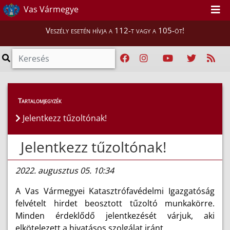
Vas Vármegye
Veszély esetén hívja a 112-t vagy a 105-öt!
Híreink
>
Hírek
Tartalomjegyzék
Jelentkezz tűzoltónak!
Jelentkezz tűzoltónak!
2022. augusztus 05. 10:34
A Vas Vármegyei Katasztrófavédelmi Igazgatóság
felvételt hirdet beosztott tűzoltó munkakörre.
Minden érdeklődő jelentkezését várjuk, aki
elkötelezett a hivatásos szolgálat iránt.