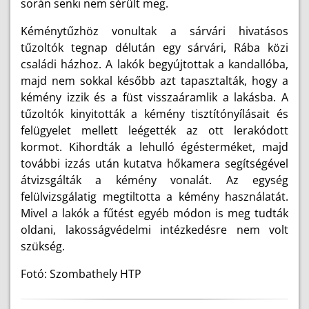
során senki nem sérült meg.
Kéménytűzhöz vonultak a sárvári hivatásos
tűzoltók tegnap délután egy sárvári, Rába közi
családi házhoz. A lakók begyújtottak a kandallóba,
majd nem sokkal később azt tapasztalták, hogy a
kémény izzik és a füst visszaáramlik a lakásba. A
tűzoltók kinyitották a kémény tisztítónyílásait és
felügyelet mellett leégették az ott lerakódott
kormot. Kihordták a lehulló égésterméket, majd
további izzás után kutatva hőkamera segítségével
átvizsgálták a kémény vonalát. Az egység
felülvizsgálatig megtiltotta a kémény használatát.
Mivel a lakók a fűtést egyéb módon is meg tudták
oldani, lakosságvédelmi intézkedésre nem volt
szükség.
Fotó: Szombathely HTP