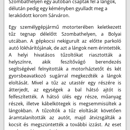
Szombathelyen egy autóban csaptak fel a lángok,
délután pedig egy kéményben gyulladt meg a
lerakódott korom Sárváron.
Egy személygépjármű motorterében keletkezett
tűz tegnap délelőtt Szombathelyen, a Bolyai
utcában. A gépkocsi nekigurult az előtte parkoló
autó lökhárítójának, de azt a lángok nem érintették.
A helyi hivatásos tűzoltókat riasztották a
helyszínre, akik feszítővágó berendezés
segítségével felnyitották a motorháztetőt és két
gyorsbeavatkozó sugárral megkezdték a lángok
eloltását. Mivel a tűz az utastér egy részére is
átterjedt, az egységek a bal hátsó ajtót is
felfeszítették. A hátsó ülés egy része, műanyag
részek, illetve kábelkötegek is megsemmisültek a
lángokban. A tűzoltók a tűz eloltását követően
áramtalanították az autót, majd átvizsgálták a
kocsit és megszüntették a további izzást. Az eset