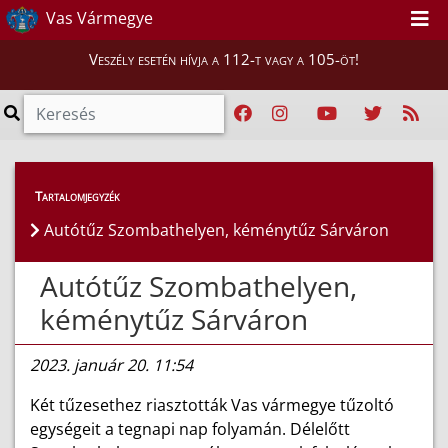
Vas Vármegye
Veszély esetén hívja a 112-t vagy a 105-öt!
Híreink
>
Hírek
Tartalomjegyzék
Autótűz Szombathelyen, kéménytűz Sárváron
Autótűz Szombathelyen,
kéménytűz Sárváron
2023. január 20. 11:54
Két tűzesethez riasztották Vas vármegye tűzoltó
egységeit a tegnapi nap folyamán. Délelőtt