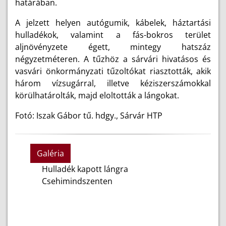
határában.
A jelzett helyen autógumik, kábelek, háztartási
hulladékok, valamint a fás-bokros terület
aljnövényzete égett, mintegy hatszáz
négyzetméteren. A tűzhöz a sárvári hivatásos és
vasvári önkormányzati tűzoltókat riasztották, akik
három vízsugárral, illetve kéziszerszámokkal
körülhatárolták, majd eloltották a lángokat.
Fotó: Iszak Gábor tű. hdgy., Sárvár HTP
Galéria
Hulladék kapott lángra
Csehimindszenten