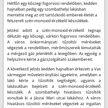
Hétfőn egy kőszegi fogorvosi rendelőben, kedden
hajnalban pedig egy szombathelyi lakásban
mentette meg az ott tartózkodó emberek életét a
felszerelt szén-monoxid-érzékelő készülékek.
Jelzést adott a szén-monoxid-érzékelő tegnap
délután egy kőszegi, várköri fogorvosi rendelőben.
A város önkormányzati tűzoltói méréseket
végeztek a rendelőben, mérőműszereik kimutatták
a mérgező gáz jelenlétét a levegőben. Az egység a
helyszínre kérte a gázszolgáltató szakembereit.
A következő jelzés kedden hajnalban érkezett a Vas
vármegyei műveletirányítási ügyeletre, amelyben a
lakó kérte a tűzoltók segítségét, ugyanis a
lakásukban bejelzett a szén-monoxid-érzékelő
készülék. A szombathelyi hivatásos tűzoltók
vonultak ki a Jászai Mari utcai lakáshoz. A város
hivatásos tűzoltói méréseket végeztek az ingatlan