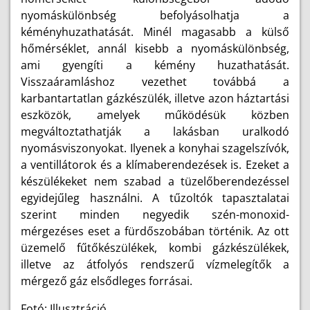
nyomáskülönbség befolyásolhatja a
kéményhuzathatását. Minél magasabb a külső
hőmérséklet, annál kisebb a nyomáskülönbség,
ami gyengíti a kémény huzathatását.
Visszaáramláshoz vezethet továbbá a
karbantartatlan gázkészülék, illetve azon háztartási
eszközök, amelyek működésük közben
megváltoztathatják a lakásban uralkodó
nyomásviszonyokat. Ilyenek a konyhai szagelszívók,
a ventillátorok és a klímaberendezések is. Ezeket a
készülékeket nem szabad a tüzelőberendezéssel
egyidejűleg használni. A tűzoltók tapasztalatai
szerint minden negyedik szén-monoxid-
mérgezéses eset a fürdőszobában történik. Az ott
üzemelő fűtőkészülékek, kombi gázkészülékek,
illetve az átfolyós rendszerű vízmelegítők a
mérgező gáz elsődleges forrásai.
Fotó: Illusztráció