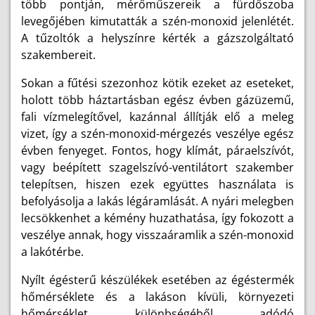
több pontján, mérőműszereik a fürdőszoba
levegőjében kimutatták a szén-monoxid jelenlétét.
A tűzoltók a helyszínre kérték a gázszolgáltató
szakembereit.
Sokan a fűtési szezonhoz kötik ezeket az eseteket,
holott több háztartásban egész évben gázüzemű,
fali vízmelegítővel, kazánnal állítják elő a meleg
vizet, így a szén-monoxid-mérgezés veszélye egész
évben fenyeget. Fontos, hogy klímát, páraelszívót,
vagy beépített szagelszívó-ventilátort szakember
telepítsen, hiszen ezek együttes használata is
befolyásolja a lakás légáramlását. A nyári melegben
lecsökkenhet a kémény huzathatása, így fokozott a
veszélye annak, hogy visszaáramlik a szén-monoxid
a lakótérbe.
Nyílt égésterű készülékek esetében az égéstermék
hőmérséklete és a lakáson kívüli, környezeti
hőmérséklet különbségéből adódó