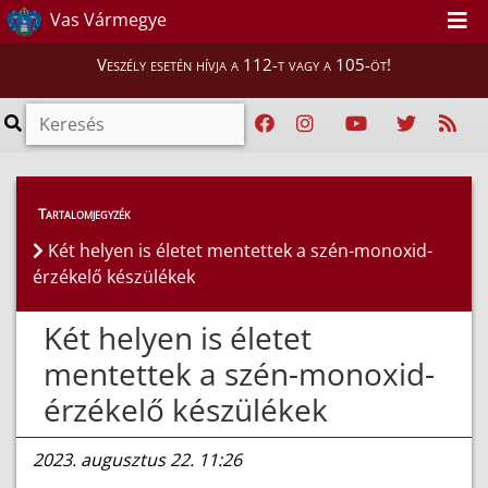
Vas Vármegye
Veszély esetén hívja a 112-t vagy a 105-öt!
Híreink
>
Hírek
Tartalomjegyzék
Két helyen is életet mentettek a szén-monoxid-
érzékelő készülékek
Két helyen is életet
mentettek a szén-monoxid-
érzékelő készülékek
2023. augusztus 22. 11:26