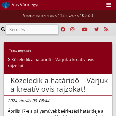
Vas Vármegye
Veszély esetén hívja a 112-t vagy a 105-öt!
Híreink
>
Hírek
Tartalomjegyzék
Közeledik a határidő – Várjuk a kreatív ovis
rajzokat!
Közeledik a határidő – Várjuk
a kreatív ovis rajzokat!
2024. április 09. 08:44
Április 17-e a pályaművek beérkezési határideje a