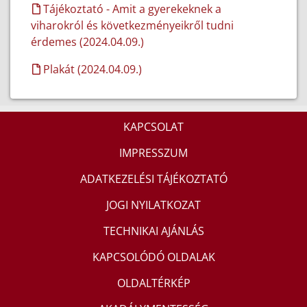
Tájékoztató - Amit a gyerekeknek a
viharokról és következményeikről tudni
érdemes (2024.04.09.)
Plakát (2024.04.09.)
KAPCSOLAT
IMPRESSZUM
ADATKEZELÉSI TÁJÉKOZTATÓ
JOGI NYILATKOZAT
TECHNIKAI AJÁNLÁS
KAPCSOLÓDÓ OLDALAK
OLDALTÉRKÉP