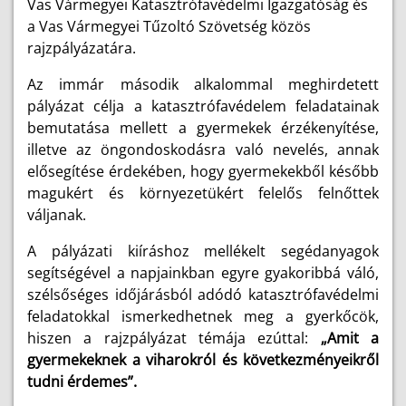
Vas Vármegyei Katasztrófavédelmi Igazgatóság és
a Vas Vármegyei Tűzoltó Szövetség közös
rajzpályázatára.
Az immár második alkalommal meghirdetett
pályázat célja a katasztrófavédelem feladatainak
bemutatása mellett a gyermekek érzékenyítése,
illetve az öngondoskodásra való nevelés, annak
elősegítése érdekében, hogy gyermekekből később
magukért és környezetükért felelős felnőttek
váljanak.
A pályázati kiíráshoz mellékelt segédanyagok
segítségével a napjainkban egyre gyakoribbá váló,
szélsőséges időjárásból adódó katasztrófavédelmi
feladatokkal ismerkedhetnek meg a gyerkőcök,
hiszen a rajzpályázat témája ezúttal:
„Amit a
gyermekeknek a viharokról és következményeikről
tudni érdemes”.