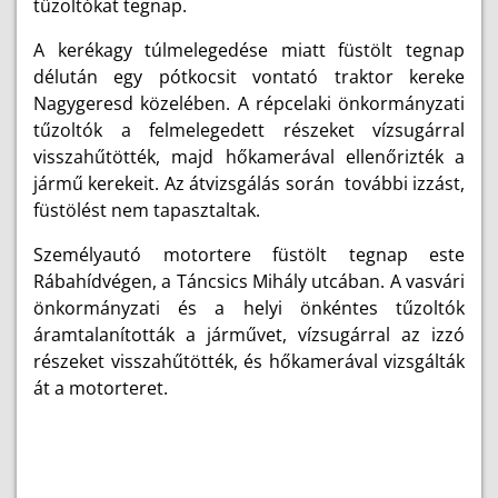
tűzoltókat tegnap.
A kerékagy túlmelegedése miatt füstölt tegnap
délután egy pótkocsit vontató traktor kereke
Nagygeresd közelében. A répcelaki önkormányzati
tűzoltók a felmelegedett részeket vízsugárral
visszahűtötték, majd hőkamerával ellenőrizték a
jármű kerekeit. Az átvizsgálás során további izzást,
füstölést nem tapasztaltak.
Személyautó motortere füstölt tegnap este
Rábahídvégen, a Táncsics Mihály utcában. A vasvári
önkormányzati és a helyi önkéntes tűzoltók
áramtalanították a járművet, vízsugárral az izzó
részeket visszahűtötték, és hőkamerával vizsgálták
át a motorteret.