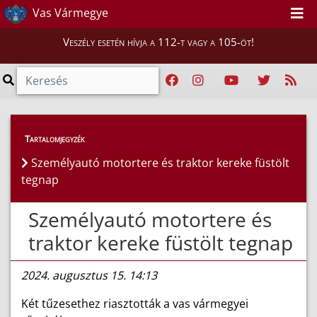
Vas Vármegye
Veszély esetén hívja a 112-t vagy a 105-öt!
Híreink
>
Hírek
Tartalomjegyzék
Személyautó motortere és traktor kereke füstölt
tegnap
Személyautó motortere és
traktor kereke füstölt tegnap
2024. augusztus 15. 14:13
Két tűzesethez riasztották a vas vármegyei