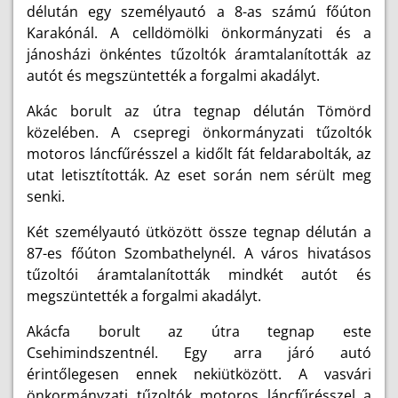
délután egy személyautó a 8-as számú főúton
Karakónál. A celldömölki önkormányzati és a
jánosházi önkéntes tűzoltók áramtalanították az
autót és megszüntették a forgalmi akadályt.
Akác borult az útra tegnap délután Tömörd
közelében. A csepregi önkormányzati tűzoltók
motoros láncfűrésszel a kidőlt fát feldarabolták, az
utat letisztították. Az eset során nem sérült meg
senki.
Két személyautó ütközött össze tegnap délután a
87-es főúton Szombathelynél. A város hivatásos
tűzoltói áramtalanították mindkét autót és
megszüntették a forgalmi akadályt.
Akácfa borult az útra tegnap este
Csehimindszentnél. Egy arra járó autó
érintőlegesen ennek nekiütközött. A vasvári
önkormányzati tűzoltók motoros láncfűrésszel a