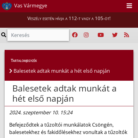
Vas Vármegye
Veszély esetén hívja a 112-t vagy a 105-öt!
Híreink
>
Hírek
Tartalomjegyzék
Balesetek adtak munkát a hét első napján
Balesetek adtak munkát a
hét első napján
2024. szeptember 10. 15:24
Befejeződtek a tűzoltói munkálatok Csöngén,
balesetekhez és fakidőlésekhez vonultak a tűzoltók