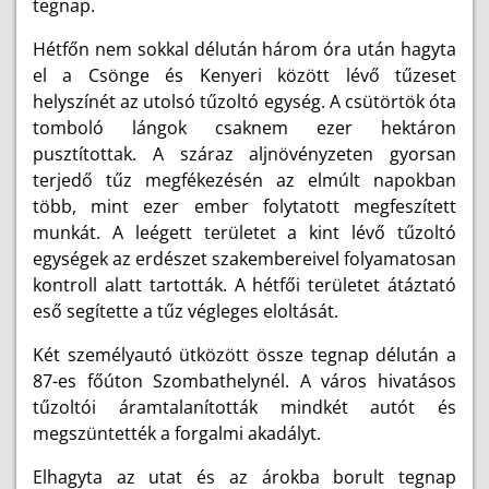
tegnap.
Hétfőn nem sokkal délután három óra után hagyta
el a Csönge és Kenyeri között lévő tűzeset
helyszínét az utolsó tűzoltó egység. A csütörtök óta
tomboló lángok csaknem ezer hektáron
pusztítottak. A száraz aljnövényzeten gyorsan
terjedő tűz megfékezésén az elmúlt napokban
több, mint ezer ember folytatott megfeszített
munkát. A leégett területet a kint lévő tűzoltó
egységek az erdészet szakembereivel folyamatosan
kontroll alatt tartották. A hétfői területet átáztató
eső segítette a tűz végleges eloltását.
Két személyautó ütközött össze tegnap délután a
87-es főúton Szombathelynél. A város hivatásos
tűzoltói áramtalanították mindkét autót és
megszüntették a forgalmi akadályt.
Elhagyta az utat és az árokba borult tegnap