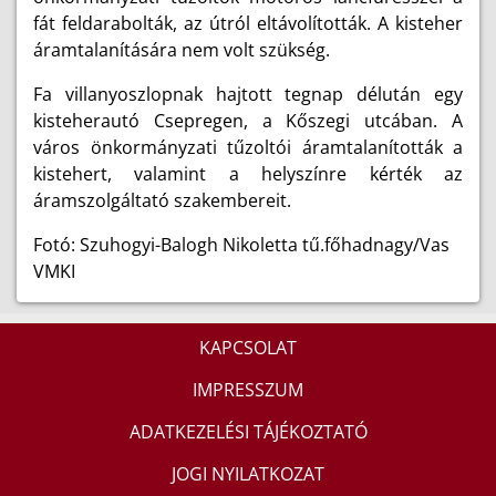
fát feldarabolták, az útról eltávolították. A kisteher
áramtalanítására nem volt szükség.
Fa villanyoszlopnak hajtott tegnap délután egy
kisteherautó Csepregen, a Kőszegi utcában. A
város önkormányzati tűzoltói áramtalanították a
kistehert, valamint a helyszínre kérték az
áramszolgáltató szakembereit.
Fotó: Szuhogyi-Balogh Nikoletta tű.főhadnagy/Vas
VMKI
KAPCSOLAT
IMPRESSZUM
ADATKEZELÉSI TÁJÉKOZTATÓ
JOGI NYILATKOZAT