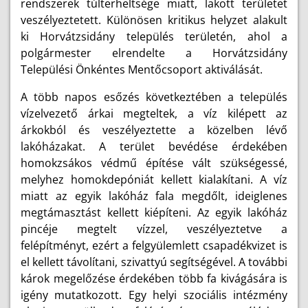
rendszerek túlterheltsége miatt, lakott területet
veszélyeztetett. Különösen kritikus helyzet alakult
ki Horvátzsidány település területén, ahol a
polgármester elrendelte a Horvátzsidány
Települési Önkéntes Mentőcsoport aktiválását.
A több napos esőzés következtében a település
vízelvezető árkai megteltek, a víz kilépett az
árkokból és veszélyeztette a közelben lévő
lakóházakat. A terület bevédése érdekében
homokzsákos védmű építése vált szükségessé,
melyhez homokdepóniát kellett kialakítani. A víz
miatt az egyik lakóház fala megdőlt, ideiglenes
megtámasztást kellett kiépíteni. Az egyik lakóház
pincéje megtelt vízzel, veszélyeztetve a
felépítményt, ezért a felgyülemlett csapadékvizet is
el kellett távolítani, szivattyú segítségével. A további
károk megelőzése érdekében több fa kivágására is
igény mutatkozott. Egy helyi szociális intézmény