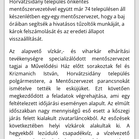
Horvátzsidány település önkéntes
mentőszervezetével együtt már 74 településen áll
készenlétben egy-egy mentőszervezet, hogy a baj
óráiban segítsék a hivatásos tűzoltók munkáját, a
károk felszámolását és az eredeti állapot
visszaállítását.
Az alapvető vízkár,- és viharkár elhárítási
tevékenységre specializálódott mentőszervezet
tagjai a Művelődési Ház előtt sorakoztak fel és
Krizmanich István, Horvátzsidány település
polgármestere, a Mentőszervezet parancsnokát
ismételve tették le esküjüket. Ezt követően
megkezdődött a feladatok végrehajtása, ami egy
feltételezett időjárási eseményen alapult. Az elmúlt
időszakban nagy mennyiségű eső esett a kőszegi
járás felett kialakult zivatarláncokból. Az esőzések
következtében helyi vízkárok alakultak ki. A
hegyekből lezúduló csapadékvíz, a vízelvezető