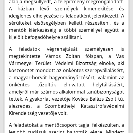
alapja megsüllyedt, a felépítmény megrongálódott.
A házban lévő személyek kimenekítése és
ideiglenes elhelyezése is feladatként jelentkezett. A
sérülteket elsősegélyben kellett részesíteni, és a
mentők kiérkezéséig a többi személlyel együtt a
kijelölt befogadóhelyre szállítani.
A feladatok végrehajtását személyesen is
megtekintette Vámos Zoltán főispán, a Vas
Vármegyei Területi Védelmi Bizottság elnöke, aki
köszönetet mondott az önkéntes szerepvállalásért,
a magyar-horvát hagyományőrzésért, valamint az
önkéntes tűzoltók elhivatott helytállásáért,
amelyről már számos alkalommal tanúbizonyságot
tettek. A gyakorlat vezetője Kovács Balázs Zsolt tű.
alezredes, a Szombathelyi Katasztrófavédelmi
Kirendeltség vezetője volt.
A feladatokat a mentőcsoport tagjai felkészülten, a
legjobb tudásuk szerint hajtották végre. Mindezt