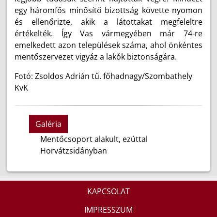
egy háromfős minősítő bizottság követte nyomon
és ellenőrizte, akik a látottakat megfeleltre
értékelték. Így Vas vármegyében már 74-re
emelkedett azon települések száma, ahol önkéntes
mentőszervezet vigyáz a lakók biztonságára.
Fotó: Zsoldos Adrián tű. főhadnagy/Szombathely
KvK
Galéria
Mentőcsoport alakult, ezúttal
Horvátzsidányban
KAPCSOLAT
IMPRESSZUM