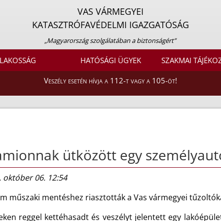
VAS VÁRMEGYEI
KATASZTRÓFAVÉDELMI IGAZGATÓSÁG
„Magyarország szolgálatában a biztonságért”
LAKOSSÁG
HATÓSÁGI ÜGYEK
SZAKMAI TÁJÉKO
Veszély esetén hívja a 112-t vagy a 105-öt!
amionnak ütközött egy személyaut
 október 06. 12:54
m műszaki mentéshez riasztották a Vas vármegyei tűzoltóka
eken reggel kettéhasadt és veszélyt jelentett egy lakóépüle