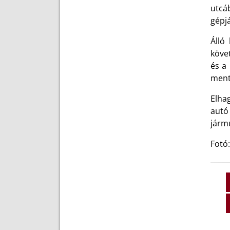
utcá
gépj
Álló
köve
és a
ment
Elha
autó
járm
Fotó