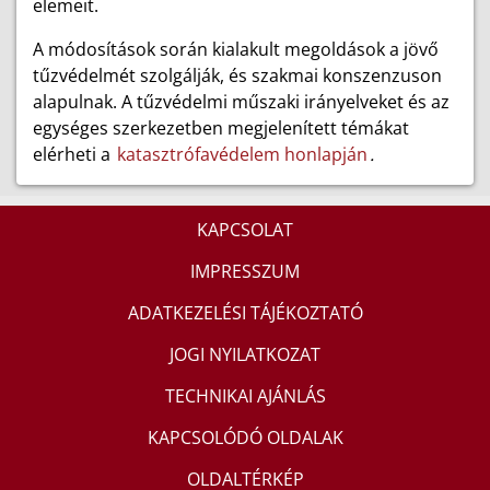
elemeit.
A módosítások során kialakult megoldások a jövő
tűzvédelmét szolgálják, és szakmai konszenzuson
alapulnak.
A tűzvédelmi műszaki irányelveket és az
egységes szerkezetben megjelenített témákat
elérheti a
katasztrófavédelem honlapján
.
KAPCSOLAT
IMPRESSZUM
ADATKEZELÉSI TÁJÉKOZTATÓ
JOGI NYILATKOZAT
TECHNIKAI AJÁNLÁS
KAPCSOLÓDÓ OLDALAK
OLDALTÉRKÉP