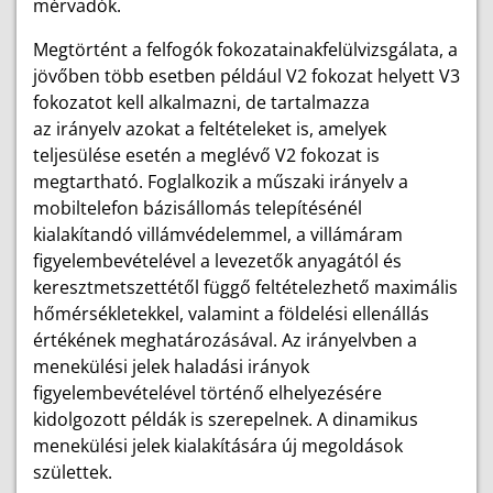
mérvadók.
Megtörtént a felfogók fokozatainakfelülvizsgálata, a
jövőben több esetben például V2 fokozat helyett V3
fokozatot kell alkalmazni, de tartalmazza
az irányelv azokat a feltételeket is, amelyek
teljesülése esetén a meglévő V2 fokozat is
megtartható. Foglalkozik a műszaki irányelv a
mobiltelefon bázisállomás telepítésénél
kialakítandó villámvédelemmel, a villámáram
figyelembevételével a levezetők anyagától és
keresztmetszettétől függő feltételezhető maximális
hőmérsékletekkel, valamint a földelési ellenállás
értékének meghatározásával. Az irányelvben a
menekülési jelek haladási irányok
figyelembevételével történő elhelyezésére
kidolgozott példák is szerepelnek. A dinamikus
menekülési jelek kialakítására új megoldások
születtek.