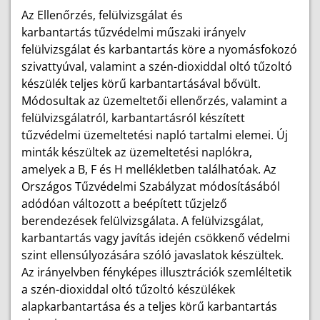
Az Ellenőrzés, felülvizsgálat és
karbantartás
tűzvédelmi műszaki irányelv
felülvizsgálat és karbantartás köre a nyomásfokozó
szivattyúval, valamint a szén-dioxiddal oltó tűzoltó
készülék teljes körű karbantartásával bővült.
Módosultak az üzemeltetői ellenőrzés, valamint a
felülvizsgálatról, karbantartásról készített
tűzvédelmi üzemeltetési napló tartalmi elemei. Új
minták készültek az üzemeltetési naplókra,
amelyek a B, F és H mellékletben találhatóak. Az
Országos Tűzvédelmi Szabályzat módosításából
adódóan változott a beépített tűzjelző
berendezések felülvizsgálata. A felülvizsgálat,
karbantartás vagy javítás idején csökkenő védelmi
szint ellensúlyozására szóló javaslatok készültek.
Az irányelvben fényképes illusztrációk szemléltetik
a szén-dioxiddal oltó tűzoltó készülékek
alapkarbantartása és a teljes körű karbantartás