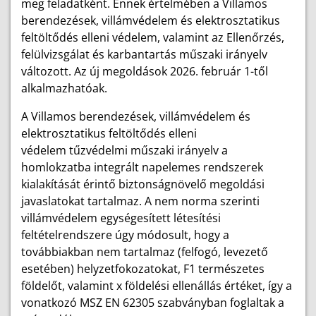
meg feladatként. Ennek értelmében a Villamos
berendezések, villámvédelem és elektrosztatikus
feltöltődés elleni védelem, valamint az Ellenőrzés,
felülvizsgálat és karbantartás műszaki irányelv
változott. Az új megoldások 2026. február 1-től
alkalmazhatóak.
A
Villamos berendezések, villámvédelem és
elektrosztatikus feltöltődés elleni
védelem
tűzvédelmi műszaki irányelv a
homlokzatba integrált napelemes rendszerek
kialakítását érintő biztonságnövelő megoldási
javaslatokat tartalmaz. A nem norma szerinti
villámvédelem egységesített létesítési
feltételrendszere úgy módosult, hogy a
továbbiakban nem tartalmaz (felfogó, levezető
esetében) helyzetfokozatokat, F1 természetes
földelőt, valamint x földelési ellenállás értéket, így a
vonatkozó MSZ EN 62305 szabványban foglaltak a