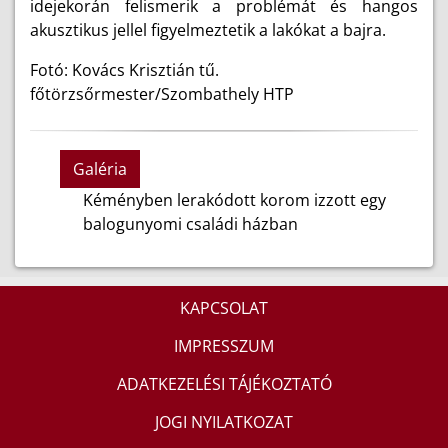
idejekorán felismerik a problémát és hangos
akusztikus jellel figyelmeztetik a lakókat a bajra.
Fotó: Kovács Krisztián tű.
főtörzsőrmester/Szombathely HTP
Galéria
Kéményben lerakódott korom izzott egy
balogunyomi családi házban
KAPCSOLAT
IMPRESSZUM
ADATKEZELÉSI TÁJÉKOZTATÓ
JOGI NYILATKOZAT