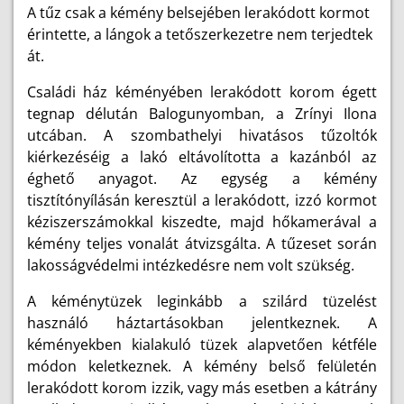
A tűz csak a kémény belsejében lerakódott kormot
érintette, a lángok a tetőszerkezetre nem terjedtek
át.
Családi ház kéményében lerakódott korom égett
tegnap délután Balogunyomban, a Zrínyi Ilona
utcában. A szombathelyi hivatásos tűzoltók
kiérkezéséig a lakó eltávolította a kazánból az
éghető anyagot. Az egység a kémény
tisztítónyílásán keresztül a lerakódott, izzó kormot
kéziszerszámokkal kiszedte, majd hőkamerával a
kémény teljes vonalát átvizsgálta. A tűzeset során
lakosságvédelmi intézkedésre nem volt szükség.
A kéménytüzek leginkább a szilárd tüzelést
használó háztartásokban jelentkeznek. A
kéményekben kialakuló tüzek alapvetően kétféle
módon keletkeznek. A kémény belső felületén
lerakódott korom izzik, vagy más esetben a kátrány