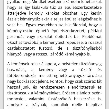
gyullad meg. Mindkét esetben számolni lehet azzal,
hogy az így kialakuló tűz az épületszerkezetekre
átterjedve komoly károkat okozhat. Egy későn
észlelt kéménytűz akár a teljes épület leégéséhez is
vezethet. Egyes esetekben az is előfordul, hogy a
kéménytestbe éghető épületszerkezetet, például
gerendát vagy szarufát építettek be. Problémát
okozhat továbbá a kéménytest repedése, a rosszul
csatlakoztatott füstcső, de a tisztítónyílásból
hiányzó, vagy a rosszul záródó kéményajtó is.
A kémények rossz állapota, a helytelen tüzelőanyag
használat, a kémény vagy a tüzelő- és
fűtőberendezés mellett éghető anyagok tárolása
nagy kockázatot jelent. Fontos, hogy csak száraz fát
használjunk, és rendszeresen ellenőriztessük és
tisztíttassuk a kéményeinket. Erősen ajánlott szén-
monoxid-, valamint füstérzékelő beszerzése is,
amelyek a kályhák, kandallók mellé telepítve