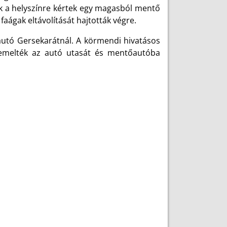
gek a helyszínre kértek egy magasból mentő
aágak eltávolítását hajtották végre.
autó Gersekarátnál. A körmendi hivatásos
iemelték az autó utasát és mentőautóba