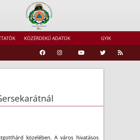
ZTATÓK
KÖZÉRDEKŰ ADATOK
GYIK
Gersekarátnál
ntgotthárd közelében. A város hivatásos