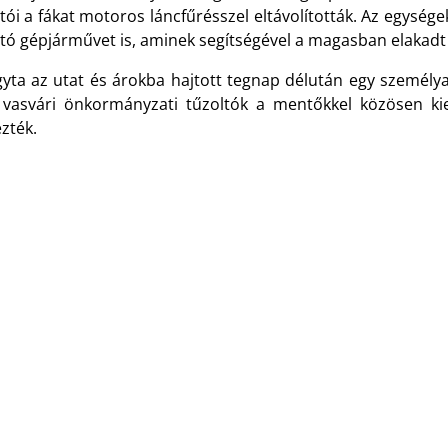
tói a fákat motoros láncfűrésszel eltávolították. Az egysé
tó gépjárművet is, aminek segítségével a magasban elakadt f
gyta az utat és árokba hajtott tegnap délután egy személy
 vasvári önkormányzati tűzoltók a mentőkkel közösen k
ezték.