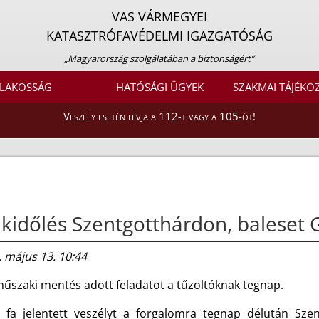
VAS VÁRMEGYEI
KATASZTRÓFAVÉDELMI IGAZGATÓSÁG
„Magyarország szolgálatában a biztonságért”
LAKOSSÁG
HATÓSÁGI ÜGYEK
SZAKMAI TÁJÉKO
Veszély esetén hívja a 112-t vagy a 105-öt!
kidőlés Szentgotthárdon, baleset 
 május 13. 10:44
műszaki mentés adott feladatot a tűzoltóknak tegnap.
 fa jelentett veszélyt a forgalomra tegnap délután Sze