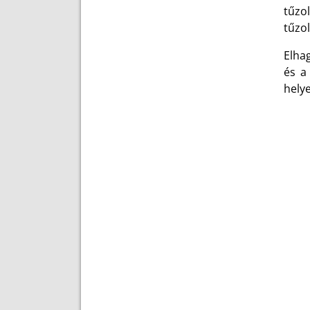
tűzol
tűzol
Elha
és a
hely