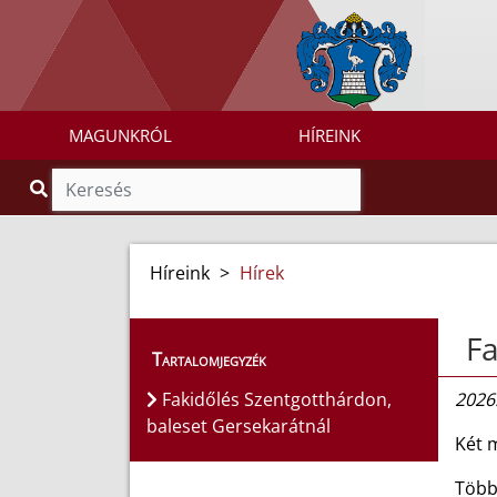
MAGUNKRÓL
HÍREINK
Híreink
>
Hírek
Fa
Tartalomjegyzék
Fakidőlés Szentgotthárdon,
2026.
baleset Gersekarátnál
Két 
Több