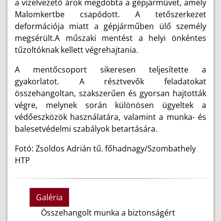
a vízelvezető árok megdobta a gépjárművet, amely
Malomkertbe csapódott. A tetőszerkezet
deformációja miatt a gépjárműben ülő személy
megsérült.A műszaki mentést a helyi önkéntes
tűzoltóknak kellett végrehajtania.
A mentőcsoport sikeresen teljesítette a
gyakorlatot. A résztvevők feladatokat
összehangoltan, szakszerűen és gyorsan hajtották
végre, melynek során különösen ügyeltek a
védőeszközök használatára, valamint a munka- és
balesetvédelmi szabályok betartására.
Fotó: Zsoldos Adrián tű. főhadnagy/Szombathely
HTP
Galéria
Összehangolt munka a biztonságért