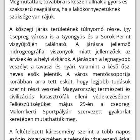
Megmutatták, továbbra is készen állnak a gyors és
szakszerű reagálásra, ha a lakókörnyezetüknek
szüksége van rájuk.
A kőszegi járás területének túlnyomó része, így
Csepreg városa is a Gyöngyös és a Sorok-Perint
vízgyűjtőjén található. A járásra jellemző
hidrogeográfiai viszonyok miatt jellemzőek az
árvizek és a helyi vízkárok. A járásban a legnagyobb
veszélyt a tavaszi és nyári, valamint a késő őszi
heves esők jelentik. A város mentőcsoportja
korábban arra tett esküt, hogy
legjobb tudásuk
szerint részt vesznek Magyarország természeti és
civilizációs katasztrófák elleni védekezésében.
Felkészültségüket május 29-én a csepregi
Malomkerti Sportpályán szervezett gyakorlat
keretében mutathatták meg.
A feltételezett káresemény szerint
a több napos
esőzés következtében a település vízelvezető árkai