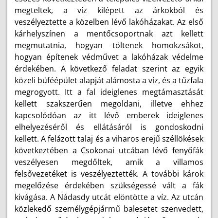
megteltek, a víz kilépett az árkokból és
veszélyeztette a közelben lévő lakóházakat.
Az első
kárhelyszínen a mentőcsoportnak azt kellett
megmutatnia, hogyan töltenek homokzsákot,
hogyan építenek védművet a lakóházak védelme
érdekében. A következő feladat szerint az egyik
közeli büféépület alapját alámosta a víz, és a tűzfala
megrogyott. Itt a fal ideiglenes megtámasztását
kellett szakszerűen megoldani, illetve ehhez
kapcsolódóan az itt lévő emberek ideiglenes
elhelyezéséről és ellátásáról is gondoskodni
kellett.
A felázott talaj és a viharos erejű széllökések
következtében a Csokonai utcában lévő fenyőfák
veszélyesen megdőltek, amik a villamos
felsővezetéket is veszélyeztették. A további károk
megelőzése érdekében szükségessé vált a fák
kivágása. A Nádasdy utcát elöntötte a víz. Az utcán
közlekedő személygépjármű balesetet szenvedett,