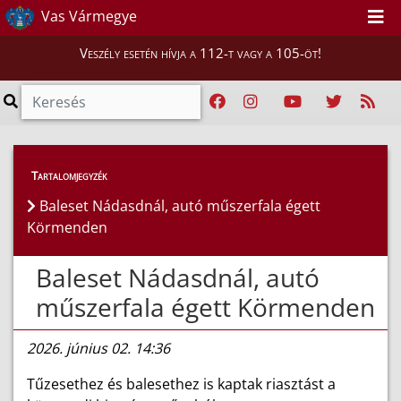
Vas Vármegye
Veszély esetén hívja a 112-t vagy a 105-öt!
Híreink
>
Hírek
Tartalomjegyzék
Baleset Nádasdnál, autó műszerfala égett
Körmenden
Baleset Nádasdnál, autó
műszerfala égett Körmenden
2026. június 02. 14:36
Tűzesethez és balesethez is kaptak riasztást a