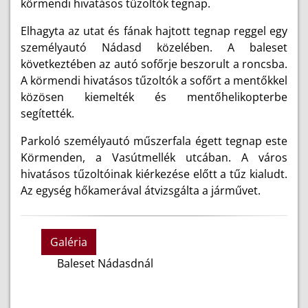
körmendi hivatásos tűzoltók tegnap.
Elhagyta az utat és fának hajtott tegnap reggel egy
személyautó Nádasd közelében. A baleset
következtében az autó sofőrje beszorult a roncsba.
A körmendi hivatásos tűzoltók a sofőrt a mentőkkel
közösen kiemelték és mentőhelikopterbe
segítették.
Parkoló személyautó műszerfala égett tegnap este
Körmenden, a Vasútmellék utcában. A város
hivatásos tűzoltóinak kiérkezése előtt a tűz kialudt.
Az egység hőkamerával átvizsgálta a járművet.
Galéria
Baleset Nádasdnál