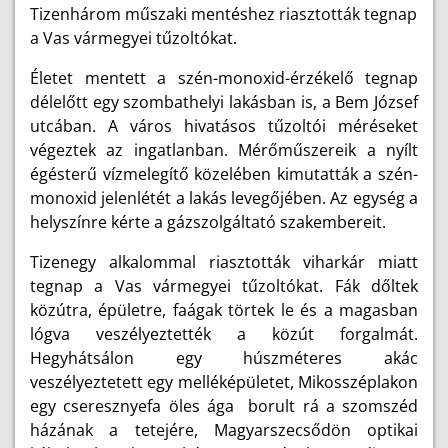
Tizenhárom műszaki mentéshez riasztották tegnap
a Vas vármegyei tűzoltókat.
Életet mentett a szén-monoxid-érzékelő tegnap
délelőtt egy szombathelyi lakásban is, a Bem József
utcában. A város hivatásos tűzoltói méréseket
végeztek az ingatlanban. Mérőműszereik a nyílt
égésterű vízmelegítő közelében kimutatták a szén-
monoxid jelenlétét a lakás levegőjében. Az egység a
helyszínre kérte a gázszolgáltató szakembereit.
Tizenegy alkalommal riasztották viharkár miatt
tegnap a Vas vármegyei tűzoltókat. Fák dőltek
közútra, épületre, faágak törtek le és a magasban
lógva veszélyeztették a közút forgalmát.
Hegyhátsálon egy húszméteres akác
veszélyeztetett egy melléképületet, Mikosszéplakon
egy cseresznyefa öles ága borult rá a szomszéd
házának a tetejére, Magyarszecsődön optikai