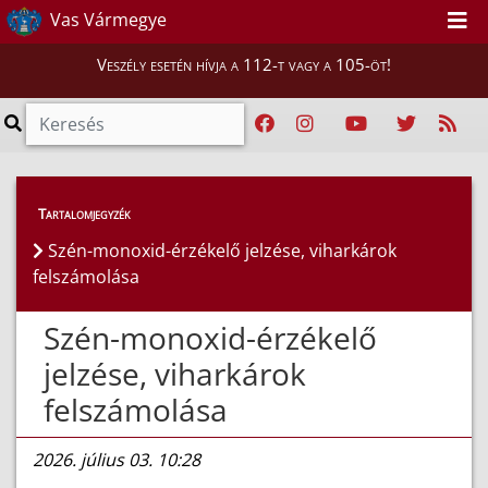
Vas Vármegye
Veszély esetén hívja a 112-t vagy a 105-öt!
Híreink
>
Hírek
Tartalomjegyzék
Szén-monoxid-érzékelő jelzése, viharkárok
felszámolása
Szén-monoxid-érzékelő
jelzése, viharkárok
felszámolása
2026. július 03. 10:28