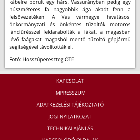
kábelre borult egy hárs, Vassurányban pedig egy
húszméteres fa nagyobbik ága akadt fenn a
felsővezetéken. A Vas vármegyei hivatásos,
önkormányzati és önkéntes tűzoltók motoros
láncfűrésszel feldarabolták a fákat, a magasban
lévő faágakat magasból mentő tűzoltó gépjármű
segítségével távolították el.
Fotó: Hosszúpereszteg ÖTE
KAPCSOLAT
IMPRESSZUM
ADATKEZELÉSI TÁJÉKOZTATÓ
JOGI NYILATKOZAT
TECHNIKAI AJÁNLÁS