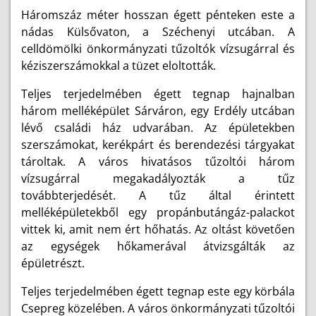
Háromszáz méter hosszan égett pénteken este a
nádas Külsővaton, a Széchenyi utcában. A
celldömölki önkormányzati tűzoltók vízsugárral és
kéziszerszámokkal a tüzet eloltották.
Teljes terjedelmében égett tegnap hajnalban
három melléképület Sárváron, egy Erdély utcában
lévő családi ház udvarában. Az épületekben
szerszámokat, kerékpárt és berendezési tárgyakat
tároltak. A város hivatásos tűzoltói három
vízsugárral megakadályozták a tűz
továbbterjedését. A tűz által érintett
melléképületekből egy propánbutángáz-palackot
vittek ki, amit nem ért hőhatás. Az oltást követően
az egységek hőkamerával átvizsgálták az
épületrészt.
Teljes terjedelmében égett tegnap este egy körbála
Csepreg közelében. A város önkormányzati tűzoltói