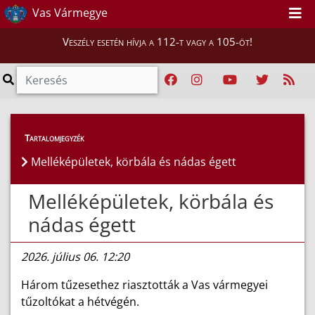
Vas Vármegye
Veszély esetén hívja a 112-t vagy a 105-öt!
Híreink
>
Hírek
Tartalomjegyzék
Melléképületek, körbála és nádas égett
Melléképületek, körbála és
nádas égett
2026. július 06. 12:20
Három tűzesethez riasztották a Vas vármegyei
tűzoltókat a hétvégén.