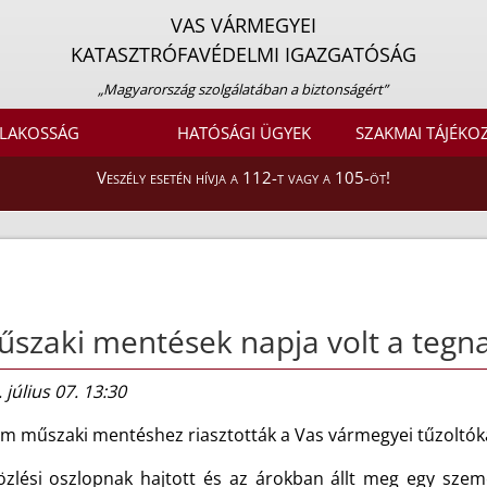
VAS VÁRMEGYEI
KATASZTRÓFAVÉDELMI IGAZGATÓSÁG
„Magyarország szolgálatában a biztonságért”
LAKOSSÁG
HATÓSÁGI ÜGYEK
SZAKMAI TÁJÉKO
Veszély esetén hívja a 112-t vagy a 105-öt!
szaki mentések napja volt a tegn
 július 07. 13:30
m műszaki mentéshez riasztották a Vas vármegyei tűzoltók
özlési oszlopnak hajtott és az árokban állt meg egy sze