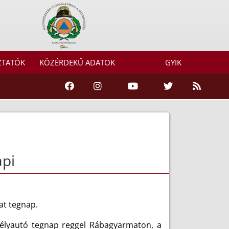
ZTATÓK
KÖZÉRDEKŰ ADATOK
GYIK
api
at tegnap.
mélyautó tegnap reggel Rábagyarmaton, a