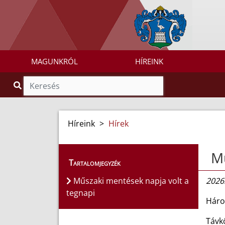
MAGUNKRÓL
HÍREINK
Híreink
>
Hírek
Mű
Tartalomjegyzék
Műszaki mentések napja volt a
2026.
tegnapi
Háro
Távk