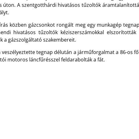
s úton. A szentgotthárdi hivatásos tűzoltók áramtalanított
lyt.
írás közben gázcsonkot rongált meg egy munkagép tegnap
endi hivatásos tűzoltók kéziszerszámokkal elszorították
ék a gázszolgáltató szakembereit.
a veszélyeztette tegnap délután a járműforgalmat a 86-os f
tói motoros láncfűrésszel feldarabolták a fát.