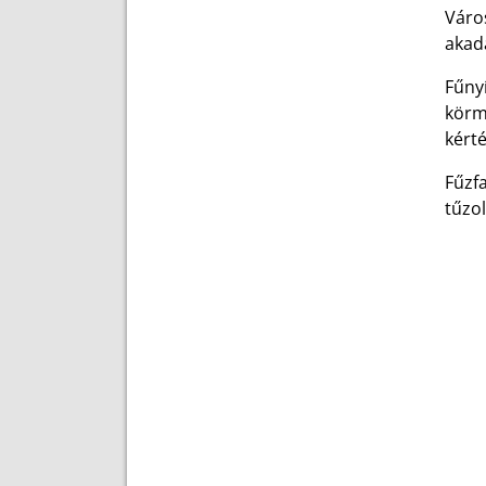
Váro
akadá
Fűny
körm
kért
Fűzf
tűzol