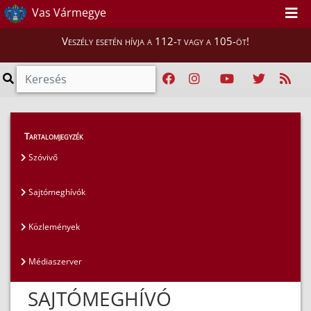
Vas Vármegye
Veszély esetén hívja a 112-t vagy a 105-öt!
Magunkról
>
Sajtószoba
>
Sajtómeghívók
Tartalomjegyzék
Szóvivő
Sajtómeghívók
Közlemények
Médiaszerver
SAJTÓMEGHÍVÓ