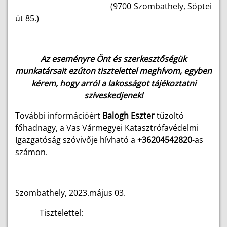
(9700 Szombathely, Söptei
út 85.)
Az eseményre Önt és szerkesztőségük
munkatársait ezúton tisztelettel meghívom, egyben
kérem, hogy arról a lakosságot tájékoztatni
szíveskedjenek!
További információért
Balogh Eszter
tűzoltó
főhadnagy, a Vas Vármegyei Katasztrófavédelmi
Igazgatóság szóvivője hívható
a
+36204542820
-as
számon.
Szombathely, 2023.május 03.
Tisztelettel: