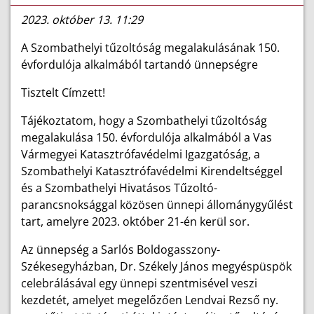
2023. október 13. 11:29
A Szombathelyi tűzoltóság megalakulásának 150.
évfordulója alkalmából tartandó ünnepségre
Tisztelt Címzett!
Tájékoztatom, hogy a Szombathelyi tűzoltóság
megalakulása 150. évfordulója alkalmából a Vas
Vármegyei Katasztrófavédelmi Igazgatóság, a
Szombathelyi Katasztrófavédelmi Kirendeltséggel
és a Szombathelyi Hivatásos Tűzoltó-
parancsnoksággal közösen ünnepi állománygyűlést
tart, amelyre 2023. október 21-én kerül sor.
Az ünnepség a Sarlós Boldogasszony-
Székesegyházban, Dr. Székely János megyéspüspök
celebrálásával egy ünnepi szentmisével veszi
kezdetét, amelyet megelőzően Lendvai Rezső ny.