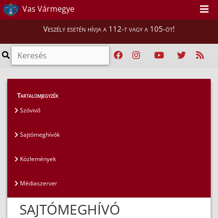
Vas Vármegye
Veszély esetén hívja a 112-t vagy a 105-öt!
Magunkról
>
Sajtószoba
>
Sajtómeghívók
Tartalomjegyzék
Szóvivő
Sajtómeghívók
Közlemények
Médiaszerver
SAJTÓMEGHÍVÓ