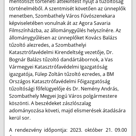
mentőtiszt történeti áttekintést nyújt a tűzoltóság
történelméből. A szentmisét követően az ünneplők
menetben, Szombathely Város Fúvószenekara
képviseletében vonulnak át az Agora Savaria
Filmszínházba, az állománygyűlés helyszínére. Az
állománygyűlésen az ünneplőket Kovács Balázs
tűzoltó alezredes, a Szombathelyi
Katasztrófavédelmi Kirendeltség vezetője, Dr.
Bognár Balázs tűzoltó dandártábornok, a Vas
Vármegyei Katasztrófavédelmi Igazgatóság
igazgatója, Fülep Zoltán tűzoltó ezredes, a BM
Országos Katasztrófavédelmi Főigazgatóság
tűzoltósági főfelügyelője és Dr. Nemény András,
Szombathely Megyei Jogú Város polgármestere
köszönti. A beszédeket zászlószalag
adományozása követi, majd elismerések átadására
kerül sor.
A rendezvény időpontja: 2023. október 21. 09.00