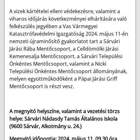
A vizek kártételei elleni védekezésre, valamint a
viharos időjárás következményei elhárítására való
felkészülés jegyében a Vas Vármegyei
Katasztrófavédelmi Igazgatóság 2024. május 11-én
nemzeti újraminősítő gyakorlatot tart a Sárvári
Járási Rába Mentőcsoport, a Celldömölki Járási
Kemenesalja Mentőcsoport, a Sárvári Települési
Önkéntes Mentőcsoport, valamint a Nicki
Települési Önkéntes Mentőcsoport állományának,
melyen együttműködőként a Pápai Járási Griff
Mentőcsoport is részt vesz.
A megnyitó helyszíne, valamint a vezetési törzs
helye: Sárvári Nádasdy Tamás Általános Iskola
(9600 Sárvár, Alkotmány u. 24.)
Megnyitó időpontja: 2024. május 11. 09.30 óra