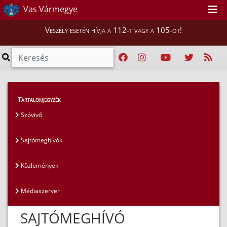
Vas Vármegye
Veszély esetén hívja a 112-t vagy a 105-öt!
Magunkról
>
Sajtószoba
>
Sajtómeghívók
Tartalomjegyzék
Szóvivő
Sajtómeghívók
Közlemények
Médiaszerver
SAJTÓMEGHÍVÓ