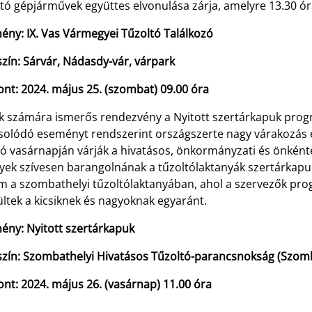
tó gépjárművek együttes elvonulása zárja, amelyre 13.30 ór
ény: IX. Vas Vármegyei Tűzoltó Találkozó
zín: Sárvár, Nádasdy-vár, várpark
ont: 2024. május 25. (szombat) 09.00 óra
k számára ismerős rendezvény a Nyitott szertárkapuk pro
solódó eseményt rendszerint országszerte nagy várakozás e
só vasárnapján várják a hivatásos, önkormányzati és önként
ek szívesen barangolnának a tűzoltólaktanyák szertárkapuin 
m a szombathelyi tűzoltólaktanyában, ahol a szervezők pr
ültek a kicsiknek és nagyoknak egyaránt.
ény: Nyitott szertárkapuk
szín: Szombathelyi Hivatásos Tűzoltó-parancsnokság (Szomba
nt: 2024. május 26. (vasárnap) 11.00 óra