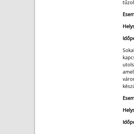
tűzol
Esem
Helys
Időp
Soka
kapc
utol
amely
váro
kész
Esem
Hely
Időpo