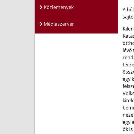
Közlemények
A hét
sajt
Médiaszerver
Kile
Kata
otth
lévő
rend
térze
össz
egy k
fels
Volk
kitel
bemu
nézel
egy a
ők is