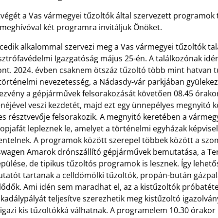
végét a Vas vármegyei tűzoltók által szervezett programok 
ómeghívóval két programra invitáljuk Önöket.
ncedik alkalommal szervezi meg a Vas vármegyei tűzoltók ta
sztrófavédelmi Igazgatóság május 25-én. A találkozónak idé
ont. 2024. évben csaknem ötszáz tűzoltó több mint hatvan t
 történelmi nevezetesség, a Nádasdy-vár parkjában gyülekez
ezvény a gépjárművek felsorakozását követően 08.45 órakor
néjével veszi kezdetét, majd ezt egy ünnepélyes megnyitó kö
es résztvevője felsorakozik. A megnyitó keretében a vármeg
opjafát lepleznek le, amelyet a történelmi egyházak képvise
zentelnek. A programok között szerepel többek között a szo
swagen Amarok drónszállító gépjárművek bemutatása, a Ter
epülése, de tipikus tűzoltós programok is lesznek. Így lehetős
tatót tartanak a celldömölki tűzoltók, propán-bután gázpal
ődők. Ami idén sem maradhat el, az a kistűzoltók próbatéte
kadálypályát teljesítve szerezhetik meg kistűzoltó igazolv
 igazi kis tűzoltókká válhatnak. A programelem 10.30 órakor