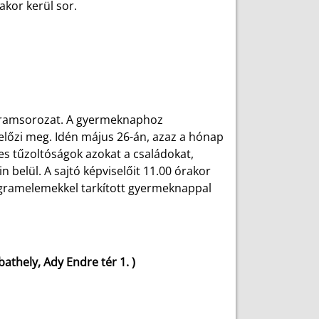
akor kerül sor.
gramsorozat. A gyermeknaphoz
lőzi meg. Idén május 26-án, azaz a hónap
es tűzoltóságok azokat a családokat,
belül. A sajtó képviselőit 11.00 órakor
ogramelemekkel tarkított gyermeknappal
thely, Ady Endre tér 1. )