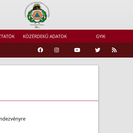
ZTATÓK
KÖZÉRDEKŰ ADATOK
GYIK
rendezvényre