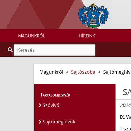
MAGUNKRÓL
HÍREINK
Magunkról
>
Sajtószoba
>
Sajtómeghív
S
Tartalomjegyzék
Szóvivő
2024.
IX. 
Sajtómeghívók
Tiszt