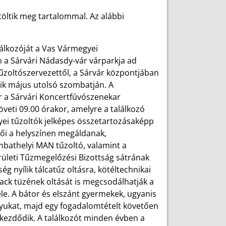
töltik meg tartalommal. Az alábbi
lálkozóját a Vas Vármegyei
n a Sárvári Nádasdy-vár várparkja ad
űzoltószervezettől, a Sárvár központjában
ik május utolsó szombatján. A
 a Sárvári Koncertfúvószenekar
veti 09.00 órakor, amelyre a találkozó
yei tűzoltók jelképes összetartozásaképp
lői a helyszínen megáldanak,
mbathelyi MAN tűzoltó, valamint a
ületi Tűzmegelőzési Bizottság sátrának
ég nyílik tálcatűz oltásra, kötéltechnikai
ack tüzének oltását is megcsodálhatják a
le. A bátor és elszánt gyermekek, ugyanis
ányukat, majd egy fogadalomtételt követően
 kezdődik. A találkozót minden évben a