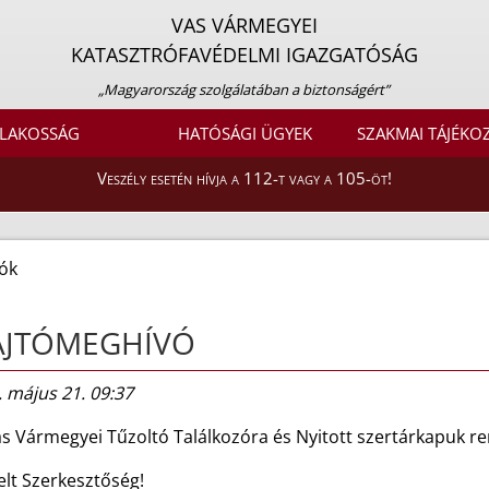
VAS VÁRMEGYEI
KATASZTRÓFAVÉDELMI IGAZGATÓSÁG
„Magyarország szolgálatában a biztonságért”
LAKOSSÁG
HATÓSÁGI ÜGYEK
SZAKMAI TÁJÉKO
Veszély esetén hívja a 112-t vagy a 105-öt!
ók
AJTÓMEGHÍVÓ
 május 21. 09:37
Vas Vármegyei Tűzoltó Találkozóra és Nyitott szertárkapuk 
elt Szerkesztőség!