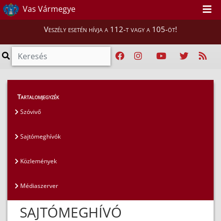
Vas Vármegye
Veszély esetén hívja a 112-t vagy a 105-öt!
Magunkról
>
Sajtószoba
>
Sajtómeghívók
Tartalomjegyzék
Szóvivő
Sajtómeghívók
Közlemények
Médiaszerver
SAJTÓMEGHÍVÓ