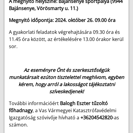
A megnyitó helyszíne: Bajánsenye sportpálya (9944
Bajánsenye, Vörösmarty u. 11.)
Megnyitó időpontja: 2024. október 26. 09.00 óra
A gyakorlati feladatok végrehajtására 09.30 óra és
11.45 óra között, az értékelésére 13.00 órakor kerül
sor.
Az eseményre Önt és szerkesztőségük
munkatársait ezúton tisztelettel meghívom, egyben
kérem, hogy arról a lakosságot tájékoztatni
szíveskedjenek!
További információért
Balogh Eszter
tűzoltó
főhadnagy
, a Vas Vármegyei Katasztrófavédelmi
Igazgatóság szóvivője hívható
a
+36204542820
-as
számon.