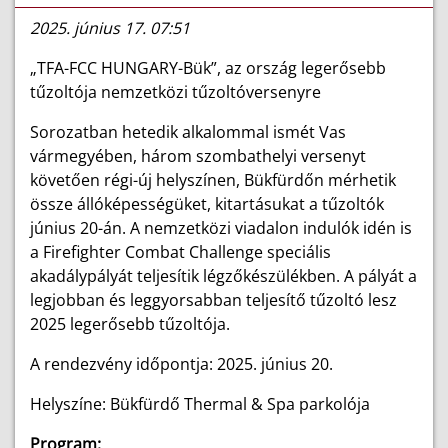
2025. június 17. 07:51
„TFA-FCC HUNGARY-Bük”, az ország legerősebb
tűzoltója nemzetközi tűzoltóversenyre
Sorozatban hetedik alkalommal ismét Vas
vármegyében, három szombathelyi versenyt
követően régi-új helyszínen, Bükfürdőn mérhetik
össze állóképességüket, kitartásukat a tűzoltók
június 20-án. A nemzetközi viadalon indulók idén is
a Firefighter Combat Challenge speciális
akadálypályát teljesítik légzőkészülékben. A pályát a
legjobban és leggyorsabban teljesítő tűzoltó lesz
2025 legerősebb tűzoltója.
A rendezvény időpontja: 2025. június 20.
Helyszíne: Bükfürdő Thermal & Spa parkolója
Program: