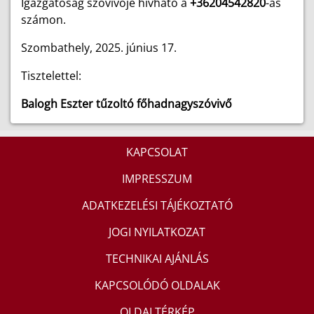
Igazgatóság szóvivője hívható
a
+36204542820
-as
számon.
Szombathely, 2025. június 17.
Tisztelettel:
Balogh Eszter tűzoltó főhadnagyszóvivő
KAPCSOLAT
IMPRESSZUM
ADATKEZELÉSI TÁJÉKOZTATÓ
JOGI NYILATKOZAT
TECHNIKAI AJÁNLÁS
KAPCSOLÓDÓ OLDALAK
OLDALTÉRKÉP