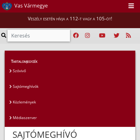
Vas Vármegye
Veszély esetén hívja a 112-t vagy a 105-öt!
Magunkról
>
Sajtószoba
>
Sajtómeghívók
Tartalomjegyzék
Szóvivő
Sajtómeghívók
Közlemények
Médiaszerver
SAJTÓMEGHÍVÓ