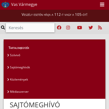
Vas Vármegye
Veszély esetén hívja a 112-t vagy a 105-öt!
Magunkról
>
Sajtószoba
>
Sajtómeghívók
Tartalomjegyzék
Szóvivő
Sajtómeghívók
Közlemények
Médiaszerver
SAJTÓMEGHÍVÓ