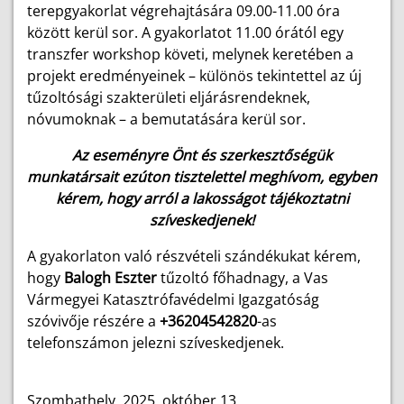
terepgyakorlat végrehajtására 09.00-11.00 óra
között kerül sor. A gyakorlatot 11.00 órától egy
transzfer workshop követi, melynek keretében a
projekt eredményeinek – különös tekintettel az új
tűzoltósági szakterületi eljárásrendeknek,
nóvumoknak – a bemutatására kerül sor.
Az eseményre Önt és szerkesztőségük
munkatársait ezúton tisztelettel meghívom, egyben
kérem, hogy arról a lakosságot tájékoztatni
szíveskedjenek!
A gyakorlaton való részvételi szándékukat kérem,
hogy
Balogh Eszter
tűzoltó főhadnagy, a Vas
Vármegyei Katasztrófavédelmi Igazgatóság
szóvivője részére a
+36204542820
-as
telefonszámon jelezni szíveskedjenek.
Szombathely, 2025. október 13.