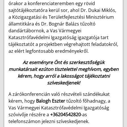
órakor a konferenciateremben egy rövid
sajtótájékoztatóra kerül sor, ahol Dr. Dukai Miklós,
a Közigazgatási és Területfejlesztési Minisztérium
államtitkára és Dr. Bognár Balázs tűzoltó
dandártábornok, a Vas Vármegyei
Katasztrófavédelmi Igazgatóság igazgatója tart
tájékoztatót a projektben végrehajtott feladatokról,
az elért legfontosabb eredményekről.
Az eseményre Önt és szerkesztőségük
munkatársait ezúton tisztelettel meghívom, egyben
kérem, hogy arról a lakosságot tájékoztatni
szíveskedjenek!
A zárókonferencián való részvételi szándékukat
kérem, hogy
Balogh Eszter
tűzoltó főhadnagy, a
Vas Vármegyei Katasztrófavédelmi Igazgatóság
szóvivője részére a
+36204542820
-as
telefonszámon jelezni szíveskedjenek.