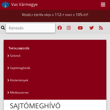
Vas Vármegye
Veszély esetén hívja a 112-t vagy a 105-öt!
Magunkról
>
Sajtószoba
>
Sajtómeghívók
Tartalomjegyzék
Szóvivő
Sajtómeghívók
Közlemények
Médiaszerver
SAJTÓMEGHÍVÓ