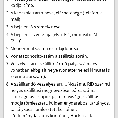
kódja, címe.
A kapcsolattartó neve, elérhetősége (telefon, e-
mail).
A bejelentő személy neve.
A bejelentés verziója [első: E-1, módosító: M-
(2-...)].
Menetvonal száma és tulajdonosa.
Vonatazonosító-szám a szállítás során.
Veszélyes árut szállító jármű pályaszáma és
vonatban elfoglalt helye (vonatterhelési kimutatás
szerinti sorszám).
A szállítandó veszélyes áru UN-száma, RID szerinti
helyes szállítási megnevezése, bárcaszáma,
csomagolási csoportja, mennyisége, szállítási
módja (ömlesztett, küldeménydarabos, tartányos,
tartálykocsi, ömlesztett konténer,
küldeménydarabos konténer, Huckepack,