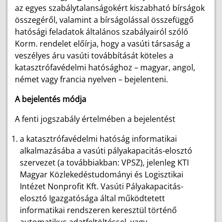
az egyes szabálytalanságokért kiszabható bírságok
összegéről, valamint a bírságolással összefüggő
hatósági feladatok általános szabályairól szóló
Korm. rendelet előírja, hogy a vasúti társaság a
veszélyes áru vasúti továbbítását köteles a
katasztrófavédelmi hatósághoz – magyar, angol,
német vagy francia nyelven – bejelenteni.
A bejelentés módja
A fenti jogszabály értelmében a bejelentést
a katasztrófavédelmi hatóság informatikai
alkalmazásába a vasúti pályakapacitás-elosztó
szervezet (a továbbiakban: VPSZ), jelenleg KTI
Magyar Közlekedéstudományi és Logisztikai
Intézet Nonprofit Kft. Vasúti Pályakapacitás-
elosztó Igazgatósága által működtetett
informatikai rendszeren keresztül történő
automatikus adatfeltöltéssel, vagy