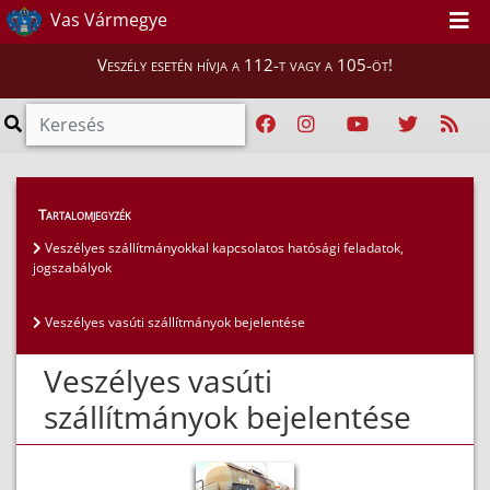
Vas Vármegye
Veszély esetén hívja a 112-t vagy a 105-öt!
Hatósági ügyek
>
Veszélyesáru-szállítás
>
Tartalomjegyzék
Veszélyes vasúti szállítmányok bejelentése
Veszélyes szállítmányokkal kapcsolatos hatósági feladatok,
jogszabályok
Veszélyes vasúti szállítmányok bejelentése
Veszélyes vasúti
szállítmányok bejelentése