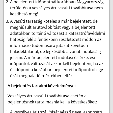
A bejelentett időpontnál korábban Magyarország
területén a veszélyes áru vasúti továbbítása nem
kezdhető meg!
A vasúti társaság köteles a már bejelentett, de
meghiúsult árutovábbítást vagy a bejelentett
adatokban történő változást a katasztrófavédelmi
hatóság felé a fentiekben részletezett módon az
információ tudomására jutását követően
haladéktalanul, de legkésőbb a vonat indulásáig
jelezni. A már bejelentett indulási és érkezési
időpontok változását akkor kell bejelenteni, ha az
új időpont a korábban bejelentett időponttól egy
órát meghaladó mértékben eltér.
A bejelentés tartalmi követelményei
Veszélyes áru vasúti továbbítása esetén a
bejelentésnek tartalmaznia kell a következőket:
A veszélyes áru szállítását végző neve, azonosító