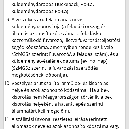
küldeménydarabos Huckepack, Ro-La,
küldeménydarabos Ro-La).
A veszélyes áru feladójának neve,
küldeményazonosítója (a feladási ország és
állomás azonosító kódszáma, a feladáskor
közreműködő fuvarozó, illetve fuvarozásteljesítési
segéd kódszáma, amennyiben rendelkezik vele
/SzMGSz szerint: Fuvarozó/, a feladási szám), és a
küldemény átvételének dátuma [év, hó, nap]
(SzMGSz szerint: a fuvarozási szerződés
megkötésének időpontja).
Veszélyes árut szállító jármű be- és kisorolási
helye és azok azonosító kódszáma. Ha a be-,
kisorolás nem Magyarországon történik, a be-,
kisorolás helyeként a határátlépés szerinti
államhatárt kell megjelölni.
A szállítási útvonal részletes leírása (érintett
állomások neve és azok azonosító kódszáma vagy