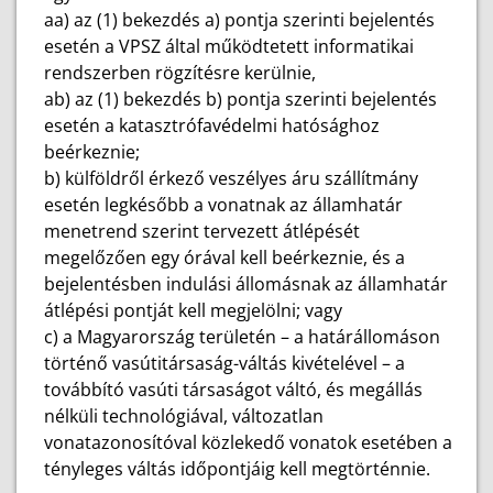
aa) az (1) bekezdés a) pontja szerinti bejelentés
esetén a VPSZ által működtetett informatikai
rendszerben rögzítésre kerülnie,
ab) az (1) bekezdés b) pontja szerinti bejelentés
esetén a katasztrófavédelmi hatósághoz
beérkeznie;
b) külföldről érkező veszélyes áru szállítmány
esetén legkésőbb a vonatnak az államhatár
menetrend szerint tervezett átlépését
megelőzően egy órával kell beérkeznie, és a
bejelentésben indulási állomásnak az államhatár
átlépési pontját kell megjelölni; vagy
c) a Magyarország területén – a határállomáson
történő vasútitársaság-váltás kivételével – a
továbbító vasúti társaságot váltó, és megállás
nélküli technológiával, változatlan
vonatazonosítóval közlekedő vonatok esetében a
tényleges váltás időpontjáig kell megtörténnie.