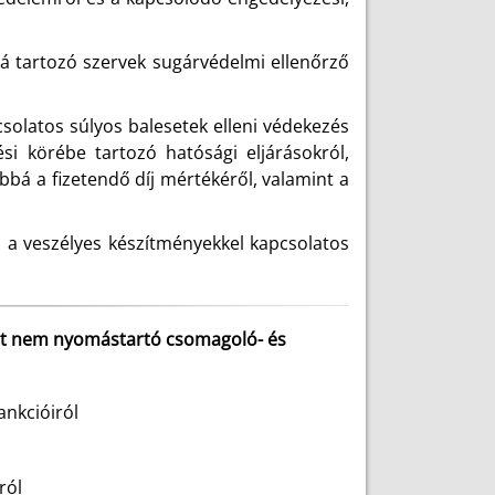
lá tartozó szervek sugárvédelmi ellenőrző
solatos súlyos balesetek elleni védekezés
tési körébe tartozó hatósági eljárásokról,
ábbá a fizetendő díj mértékéről, valamint a
 a veszélyes készítményekkel kapcsolatos
l
nált nem nyomástartó csomagoló- és
ankcióiról
ról