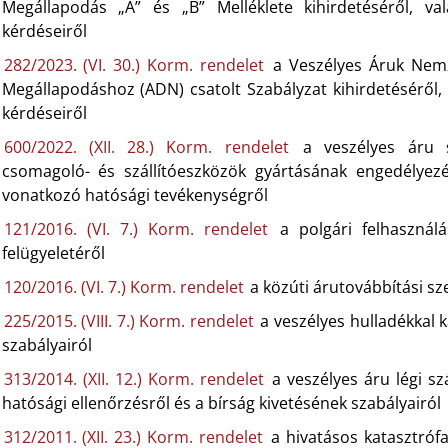
Megállapodás „A” és „B” Melléklete kihirdetéséről, va
kérdéseiről
282/2023. (VI. 30.) Korm. rendelet
a Veszélyes Áruk Nemzet
Megállapodáshoz (ADN) csatolt Szabályzat kihirdetéséről,
kérdéseiről
600/2022. (XII. 28.) Korm. rendelet
a veszélyes áru s
csomagoló- és szállítóeszközök gyártásának engedélyezé
vonatkozó hatósági tevékenységről
121/2016. (VI. 7.) Korm. rendelet
a polgári felhasznál
felügyeletéről
120/2016. (VI. 7.) Korm. rendelet
a közúti árutovábbítási s
225/2015. (VIII. 7.) Korm. rendelet
a veszélyes hulladékkal 
szabályairól
313/2014. (XII. 12.) Korm. rendelet
a veszélyes áru légi sz
hatósági ellenőrzésről és a bírság kivetésének szabályairól
312/2011. (XII. 23.) Korm. rendelet
a hivatásos katasztrófa