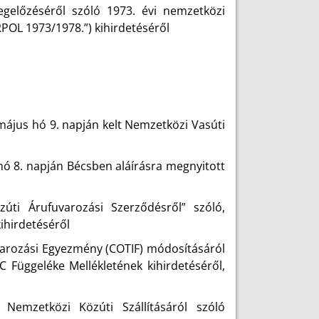
gelőzéséről szóló 1973. évi nemzetközi
POL 1973/1978.”) kihirdetéséről
május hó 9. napján kelt Nemzetközi Vasúti
hó 8. napján Bécsben aláírásra megnyitott
úti Árufuvarozási Szerződésről” szóló,
ihirdetéséről
arozási Egyezmény (COTIF) módosításáról
 C Függeléke Mellékletének kihirdetéséről,
emzetközi Közúti Szállításáról szóló