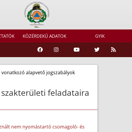
ZTATÓK
KÖZÉRDEKŰ ADATOK
GYIK
ra vonatkozó alapvető jogszabályok
szakterületi feladataira
használt nem nyomástartó csomagoló- és