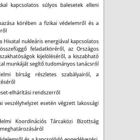
al kapcsolatos súlyos balesetek elleni
azása körében a fizikai védelemről és a
ről
Hivatal nukleáris energiával kapcsolatos
 összefüggő feladatköréről, az Országos
zakhatóságok kijelöléséről, a kiszabható
tal munkáját segítő tudományos tanácsról
lmi bírság részletes szabályairól, a
téséről
set-elhárítási rendszerről
ai veszélyhelyzet esetén végzett lakossági
elmi Koordinációs Tárcaközi Bizottság
k meghatározásáról
védelemről és a kapcsolódó engedélyezési,