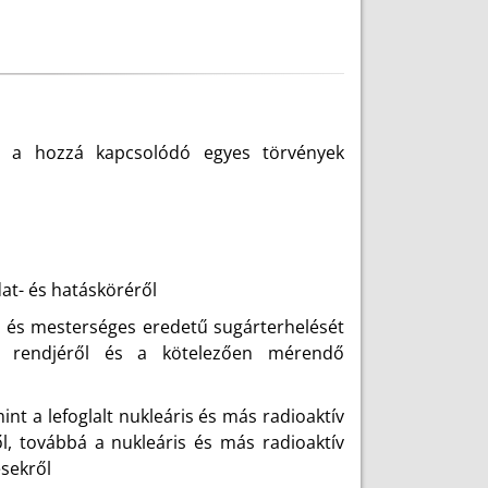
s a hozzá kapcsolódó egyes törvények
at- és hatásköréről
 és mesterséges eredetű sugárterhelését
si rendjéről és a kötelezően mérendő
mint a lefoglalt nukleáris és más radioaktív
l, továbbá a nukleáris és más radioaktív
sekről