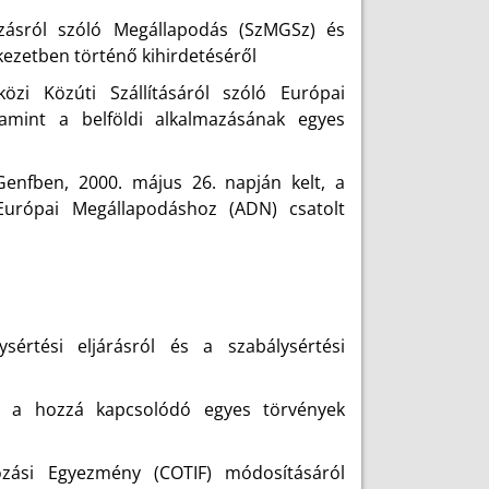
zásról szóló Megállapodás (SzMGSz) és
kezetben történő kihirdetéséről
zi Közúti Szállításáról szóló Európai
lamint a belföldi alkalmazásának egyes
Genfben, 2000. május 26. napján kelt, a
 Európai Megállapodáshoz (ADN) csatolt
ysértési eljárásról és a szabálysértési
s a hozzá kapcsolódó egyes törvények
zási Egyezmény (COTIF) módosításáról