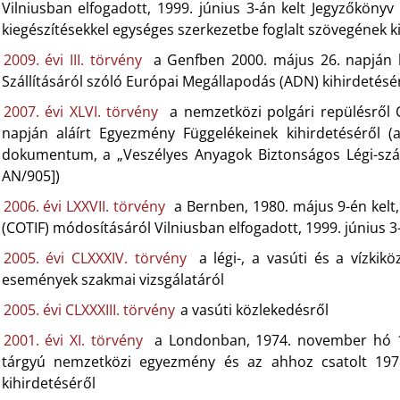
Vilniusban elfogadott, 1999. június 3-án kelt Jegyzőköny
kiegészítésekkel egységes szerkezetbe foglalt szövegének k
2009. évi III. törvény
a Genfben 2000. május 26. napján k
Szállításáról szóló Európai Megállapodás (ADN) kihirdetésé
2007. évi XLVI. törvény
a nemzetközi polgári repülésről
napján aláírt Egyezmény Függelékeinek kihirdetéséről (a
dokumentum, a „Veszélyes Anyagok Biztonságos Légi-száll
AN/905])
2006. évi LXXVII. törvény
a Bernben, 1980. május 9-én kel
(COTIF) módosításáról Vilniusban elfogadott, 1999. június 3
2005. évi CLXXXIV. törvény
a légi-, a vasúti és a vízkik
események szakmai vizsgálatáról
2005. évi CLXXXIII. törvény
a vasúti közlekedésről
2001. évi XI. törvény
a Londonban, 1974. november hó 1.
tárgyú nemzetközi egyezmény és az ahhoz csatolt 1978
kihirdetéséről