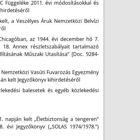
v C Függeléke 2011. évi módosításokkal és
ihirdetéséről
elt, a Veszélyes Áruk Nemzetközi Belvízi
ről
 Chicagóban, az 1944. évi december hó 7.
 18. Annex részletszabályait tartalmazó
ításának Műszaki Utasítása” [Doc. 9284-
t, Nemzetközi Vasúti Fuvarozás Egyezmény
-án kelt Jegyzőkönyv kihirdetéséről
özlekedési balesetek és egyéb közlekedési
 napján kelt „Életbiztonság a tengeren”
. évi Jegyzőkönyv („SOLAS 1974/1978.”)