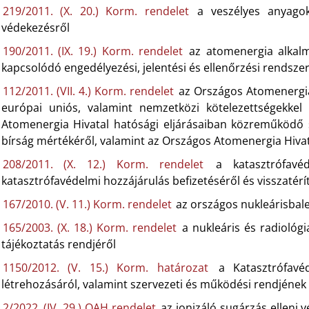
219/2011. (X. 20.) Korm. rendelet
a veszélyes anyagokk
védekezésről
190/2011. (IX. 19.) Korm. rendelet
az atomenergia alkalm
kapcsolódó engedélyezési, jelentési és ellenőrzési rendszer
112/2011. (VII. 4.) Korm. rendelet
az Országos Atomenergia 
európai uniós, valamint nemzetközi kötelezettségekkel
Atomenergia Hivatal hatósági eljárásaiban közreműködő s
bírság mértékéről, valamint az Országos Atomenergia Hiva
208/2011. (X. 12.) Korm. rendelet
a katasztrófavéde
katasztrófavédelmi hozzájárulás befizetéséről és visszatérí
167/2010. (V. 11.) Korm. rendelet
az országos nukleárisbale
165/2003. (X. 18.) Korm. rendelet
a nukleáris és radiológi
tájékoztatás rendjéről
1150/2012. (V. 15.) Korm. határozat
a Katasztrófavéd
létrehozásáról, valamint szervezeti és működési rendjéne
2/2022. (IV. 29.) OAH rendelet
az ionizáló sugárzás elleni 