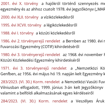
2001. évi X. törvény
a hajókról történő szennyezés me
egyezmény és az ahhoz csatolt 1978. évi Jegyzőkönyv („MAR
2000. évi XLII. törvény
a víziközlekedésről
1995. évi XCVII. törvény
a légiközlekedésről
1988. évi I. törvény
a közúti közlekedésről
1986. évi 2. törvényerejű rendelet
a Bernben az 1980. évi 
Fuvarozási Egyezmény (COTIF) kihirdetéséről
1980. évi 3. törvényerejű rendelet
az 1968. évi november 
Közúti Közlekedési Egyezmény kihirdetéséről
1971. évi 3. törvényerejű rendelet
a „Nemzetközi Köz
Genfben, az 1956. évi május hó 19. napján kelt Egyezmény k
283/2023. (VI. 30.) Korm. rendelet
a Nemzetközi Vasúti Fuv
Vilniusban elfogadott, 1999. június 3-án kelt Jegyzőkönyv
valamint a belföldi alkalmazásának egyes kérdéseiről
284/2023. (VI. 30.) Korm. rendelet
a Veszélyes Áruk N