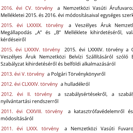
2016. évi CV. törvény
a Nemzetközi Vasúti Árufuvaro
Mellékletei 2015. és 2016. évi módosításaival egységes szer
2015. évi LXXXIX. törvény
a Veszélyes Áruk Nemzetkö
Megállapodás „A” és „B” Melléklete kihirdetéséről, va
kérdéseiről
2015. évi LXXXIV. törvény
2015. évi LXXXIV. törvény a 
Veszélyes Áruk Nemzetközi Belvízi Szállításáról szóló
Szabályzat kihirdetéséről és belföldi alkalmazásáról
2013. évi V. törvény
a Polgári Törvénykönyvről
2012. évi CLXXXV. törvény
a hulladékról
2012. évi II. törvény
a szabálysértésekről, a szabál
nyilvántartási rendszerről
2011. évi CXXVIII. törvény
a katasztrófavédelemről é
módosításáról
2011. évi LXXX. törvény
a Nemzetközi Vasúti Fuvaro