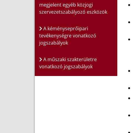
megjelent egyéb közjogi
szervezetszabályozó eszközök
A kéményseprőipari
tevékenységre vonatkozó
jogszabályok
A műszaki szakterületre
vonatkozó jogszabályok