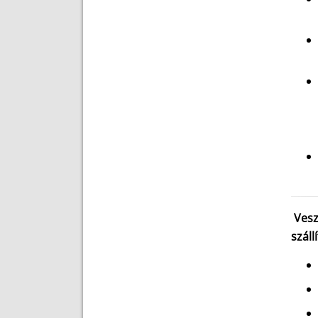
Vesz
száll