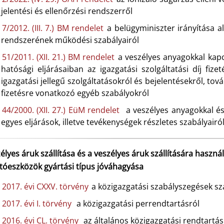
jelentési és ellenőrzési rendszerről
7/2012. (III. 7.) BM rendelet
a belügyminiszter irányítása a
rendszerének működési szabályairól
51/2011. (XII. 21.) BM rendelet
a veszélyes anyagokkal kapc
hatósági eljárásaiban az igazgatási szolgáltatási díj fize
igazgatási jellegű szolgáltatásokról és bejelentésekről, tov
fizetésre vonatkozó egyéb szabályokról
44/2000. (XII. 27.) EüM rendelet
a veszélyes anyagokkal és
egyes eljárások, illetve tevékenységek részletes szabályairó
élyes áruk szállítása és a veszélyes áruk szállítására hasz
ítóeszközök gyártási típus jóváhagyása
2017. évi CXXV. törvény
a közigazgatási szabályszegések sz
2017. évi I. törvény
a közigazgatási perrendtartásról
2016. évi CL. törvény
az általános közigazgatási rendtartás