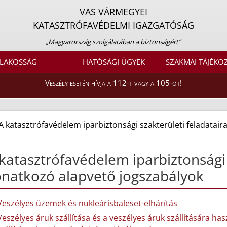
VAS VÁRMEGYEI
KATASZTRÓFAVÉDELMI IGAZGATÓSÁG
„Magyarország szolgálatában a biztonságért”
LAKOSSÁG
HATÓSÁGI ÜGYEK
SZAKMAI TÁJÉKO
Veszély esetén hívja a 112-t vagy a 105-öt!
A katasztrófavédelem iparbiztonsági szakterületi feladatai
katasztrófavédelem iparbiztonsági 
natkozó alapvető jogszabályok
Veszélyes üzemek és nukleárisbaleset-elhárítás
Veszélyes áruk szállítása és a veszélyes áruk szállítására 