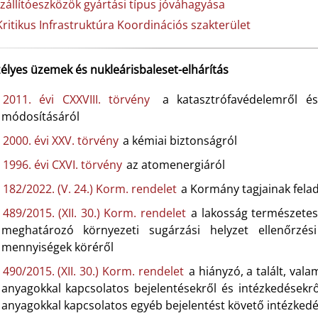
zállítóeszközök gyártási típus jóváhagyása
Kritikus Infrastruktúra Koordinációs szakterület
élyes üzemek és nukleárisbaleset-elhárítás
2011. évi CXXVIII. törvény
a katasztrófavédelemről é
módosításáról
2000. évi XXV. törvény
a kémiai biztonságról
1996. évi CXVI. törvény
az atomenergiáról
182/2022. (V. 24.) Korm. rendelet
a Kormány tagjainak felad
489/2015. (XII. 30.) Korm. rendelet
a lakosság természetes
meghatározó környezeti sugárzási helyzet ellenőrzé
mennyiségek köréről
490/2015. (XII. 30.) Korm. rendelet
a hiányzó, a talált, vala
anyagokkal kapcsolatos bejelentésekről és intézkedésekrő
anyagokkal kapcsolatos egyéb bejelentést követő intézkedé