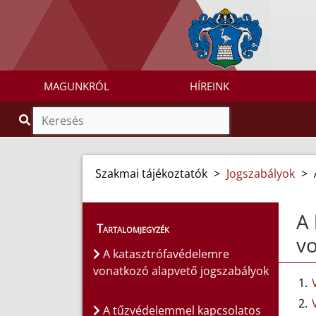
MAGUNKRÓL
HÍREINK
Szakmai tájékoztatók
>
Jogszabályok
>
A 
Tartalomjegyzék
vo
A katasztrófavédelemre
vonatkozó alapvető jogszabályok
A tűzvédelemmel kapcsolatos