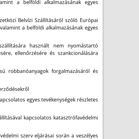
lamint a belföldi alkalmazásának egyes
közi Belvízi Szállításáról szóló Európai
 valamint a belföldi alkalmazásának egyes
zállítására használt nem nyomástartó
sére, ellenőrzésére és szankcionálására
ású robbanóanyagok forgalmazásáról és
zerződésekről
kapcsolatos egyes tevékenységek részletes
állításával kapcsolatos katasztrófavédelmi
védelmi szerv eljárásai során a veszélyes