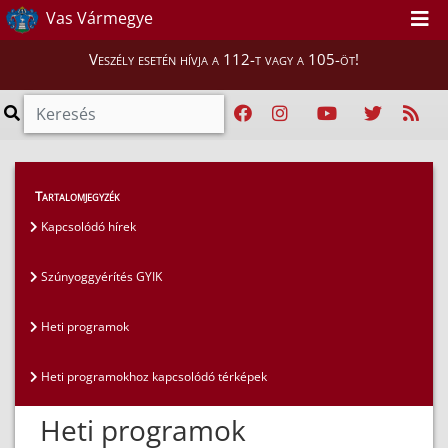
Vas Vármegye
Veszély esetén hívja a 112-t vagy a 105-öt!
Lakosság
>
Szúnyoggyérítés
>
Heti programok
Tartalomjegyzék
Kapcsolódó hírek
Szúnyoggyérítés GYIK
Heti programok
Heti programokhoz kapcsolódó térképek
Heti programok