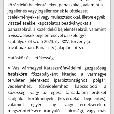
közérdekű bejelentéseket, panaszokat, valamint a
jogellenes vagy jogellenesnek feltételezett
cselekményekkel vagy mulasztásokkal, illetve egyéb
visszaélésekkel kapcsolatos beadványokat a
panaszokról, a közérdekű bejelentésekről, valamint
a visszaélések bejelentésével összefüggő
szabályokról szóló 2023. évi XXV. törvény (a
továbbiakban: Panasz tv.) alapján intézi.
Hatáskör és illetékesség
A Vas Vármegyei Katasztrófavédelmi Igazgatóság
hatásköre
főszabályként kiterjed a vármegye
területén jelentkező iparbiztonsághoz, polgári
védelemhez, tűzvédelemhez kapcsolódó a
közösség, vagy az egész társadalom érdekét
szolgáló körülmények (közérdekű bejelentés),
valamint egyéni jog- vagy érdeksérelem
megszüntetésére irányuló – bírósági, vagy más