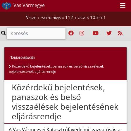
Vas Vármegye
Veszély esetén hívja a 112-t vagy a 105-öt!
Magunkról
>
Ügyfélszolgálat
>
Tartalomjegyzék
Közérdekű bejelentések, panaszok és belső
Közérdekű bejelentések, panaszok és belső visszaélések
visszaélések bejelentésének eljárásrendje
bejelentésének eljárásrendje
Közérdekű bejelentések,
panaszok és belső
visszaélések bejelentésének
eljárásrendje
A Vas Vármegyei Katasztrófavédelmi Igazgatóság a