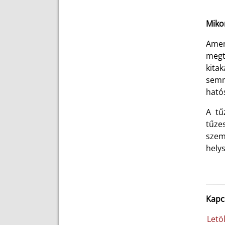
Mikor
Amen
megt
kitak
semm
hatós
A tű
tűze
szem
helys
Kapc
Letö