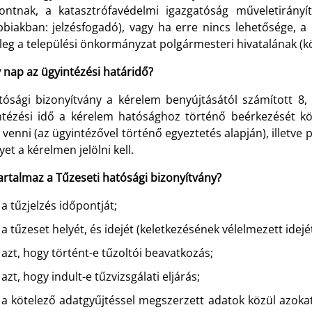
ontnak, a katasztrófavédelmi igazgatóság műveletirányí
bbiakban: jelzésfogadó), vagy ha erre nincs lehetősége, 
őleg a települési önkormányzat polgármesteri hivatalának (
 nap az ügyintézési határidő?
tósági bizonyítvány a kérelem benyújtásától számított 8, 
ntézési idő a kérelem hatósághoz történő beérkezését k
 venni (az ügyintézővel történő egyeztetés alapján), illetve 
et a kérelmen jelölni kell.
artalmaz a Tűzeseti hatósági bizonyítvány?
a tűzjelzés időpontját;
a tűzeset helyét, és idejét (keletkezésének vélelmezett idejét
azt, hogy történt-e tűzoltói beavatkozás;
azt, hogy indult-e tűzvizsgálati eljárás;
a kötelező adatgyűjtéssel megszerzett adatok közül azokat