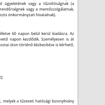
tó ügyeletének vagy a tűzoltóságnak (a
a rendőrségnek vagy a mentőszolgálatnak,
közös önkormányzati hivatalnak).
illetve 60 napon belül kerül kiadásra. Az
övető napon kezdődik. Személyesen is át
postai úton történő kézbesítése is kérhető,
);
, melyek a tűzeseti hatósági bizonyítvány