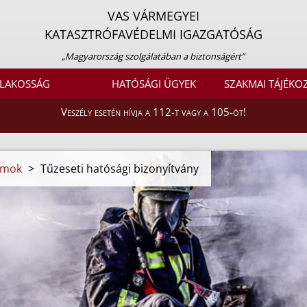
VAS VÁRMEGYEI
KATASZTRÓFAVÉDELMI IGAZGATÓSÁG
„Magyarország szolgálatában a biztonságért”
LAKOSSÁG
HATÓSÁGI ÜGYEK
SZAKMAI TÁJÉKO
Veszély esetén hívja a 112-t vagy a 105-öt!
umok
>
Tűzeseti hatósági bizonyítvány