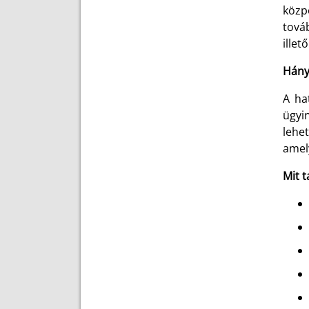
közp
tová
illet
Hány
A ha
ügyi
lehet
amely
Mit t