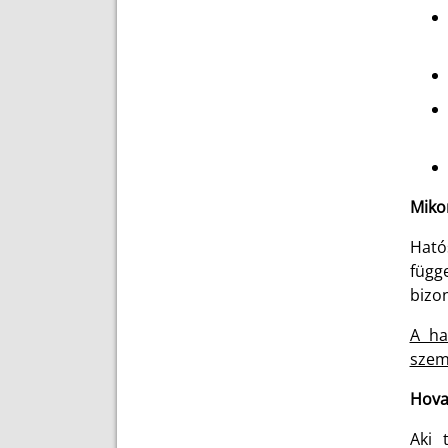
Miko
Ható
függ
bizon
A ha
szemé
Hova 
Aki 