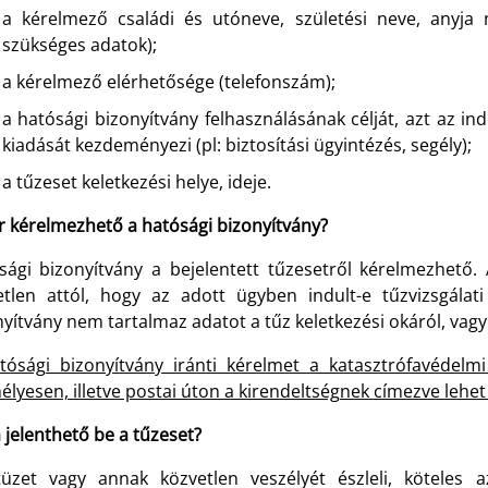
a kérelmező családi és utóneve, születési neve, anyja 
szükséges adatok);
a kérelmező elérhetősége (telefonszám);
a hatósági bizonyítvány felhasználásának célját, azt az i
kiadását kezdeményezi (pl: biztosítási ügyintézés, segély);
a tűzeset keletkezési helye, ideje.
r kérelmezhető a hatósági bizonyítvány?
sági bizonyítvány a bejelentett tűzesetről kérelmezhető. 
etlen attól, hogy az adott ügyben indult-e tűzvizsgálati
yítvány nem tartalmaz adatot a tűz keletkezési okáról, vagy 
tósági bizonyítvány iránti kérelmet a katasztrófavédelmi
lyesen, illetve postai úton a kirendeltségnek címezve lehet
jelenthető be a tűzeset?
tüzet vagy annak közvetlen veszélyét észleli, köteles a