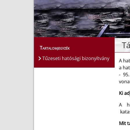
Tá
Tartalomjegyzék
Tűzeseti hatósági bizonyítvány
A hat
a hat
- 95
vonat
Ki ad
A hi
kata
Mit t