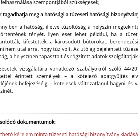
felhasználása szempontjából szükségesek;
 tagadhatja meg a hatósági a tűzeseti hatósági bizonyítván
nyiben a hatóság, illetve tűzoltóság a helyszín megtekint
örténtének tényét. Ilyen eset lehet például, ha a tüzet
arították, kifestették, a károsodott bútorokat, berendezés
i nem utal arra, hogy tűz volt. Az utólag bejelentett tűzes
ág, a helyszínen tapasztalt és rögzített adatok szolgáltatják
zesetek vizsgálatára vonatkozó szabályokról szóló 44/201
settel érintett személyek – a kötelező adatgyűjtés elv
léjének befejezéséig – kötelesek változatlanul hagyni és 
zínét.
solódó dokumentumok:
lthető kérelem minta tűzeseti hatósági bizonyítvány kiadásá