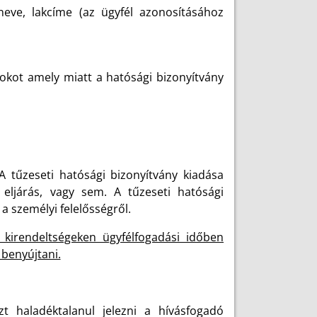
neve, lakcíme (az ügyfél azonosításához
ndokot amely miatt a hatósági bizonyítvány
A tűzeseti hatósági bizonyítvány kiadása
 eljárás, vagy sem. A tűzeseti hatósági
a személyi felelősségről.
 kirendeltségeken ügyfélfogadási időben
 benyújtani.
zt haladéktalanul jelezni a hívásfogadó