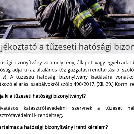
jékoztató a tűzeseti hatósági bizo
ósági bizonyítvány valamely tény, állapot, vagy egyéb adat 
óság adja ki (az általános közigazgatási rendtartásról szóló
. §). A tűzeseti hatósági bizonyítvány kiadására vonatko
kozó eljárási szabályokról szóló 490/2017. (XII. 29.) Korm. 
ja ki a tűzeseti hatósági bizonyítványt?
vatásos katasztrófavédelmi szervnek a tűzeset hel
sztrófavédelmi kirendeltség.
artalmaz a hatósági bizonyítvány iránti kérelem?