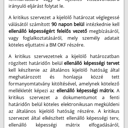
irányuló eljárást folytat le.
A kritikus szervezet a kijelölő határozat véglegessé
válásától számított
90 napon belül
intézkednie kell
ellenálló képességért felelős vezető
megbízásáról,
vagy foglalkoztatásáról, mely személy adatait
köteles eljuttatni a BM OKF részére.
A kritikus szervezetnek a kijelölő határozatban
rögzített határidőn belül
ellenálló képességi tervet
kell készítenie az általános kijelölő hatóság által
meghatározott és honlapja közzé tett
formanyomtatvány kitöltésével, amelynek kötelező
mellékletét képezi az
ellenálló képességi mátrix
. A
kritikus szervezet a dokumentumot a fenti
határidőn belül köteles elektronikusan megküldeni
az általános kijelölő hatóság részére. A kritikus
szervezet által elkészített ellenálló képességi terv,
ellenálló képességi mátrix elfogadásáról,