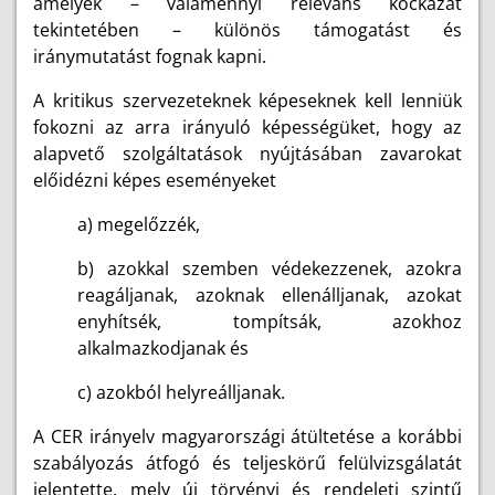
amelyek – valamennyi releváns kockázat
tekintetében – különös támogatást és
iránymutatást fognak kapni.
A kritikus szervezeteknek képeseknek kell lenniük
fokozni az arra irányuló képességüket, hogy az
alapvető szolgáltatások nyújtásában zavarokat
előidézni képes eseményeket
a) megelőzzék,
b) azokkal szemben védekezzenek, azokra
reagáljanak, azoknak ellenálljanak, azokat
enyhítsék, tompítsák, azokhoz
alkalmazkodjanak és
c) azokból helyreálljanak.
A CER irányelv magyarországi átültetése a korábbi
szabályozás átfogó és teljeskörű felülvizsgálatát
jelentette, mely új törvényi és rendeleti szintű