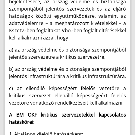
bejelentésére, az ország védelme és biztonsága
szempontjából jelentős szervezetek és az eljáró
hatóságok közötti együttműködésre, valamint az
adatvédelemre – a meghatározott kivételekkel – a
Kszetv.-ben foglaltakat Vbö.-ben foglalt eltérésekkel
kell alkalmazni azzal, hogy
a) az ország védelme és biztonsága szempontjából
jelentős szervezetre a kritikus szervezetre,
b) az ország védelme és biztonsága szempontjából
jelentős infrastruktúrára a kritikus infrastruktúrára,
c) az ellenálló képességért felelős vezetőre a
kritikus szervezet ellenálló képességéért felelős
vezetőre vonatkozó rendelkezéseit kell alkalmazni.
A BM OKF kritikus szervezetekkel kapcsolatos
hatáskörei:
1.
Általános kijelölő hatóságként: