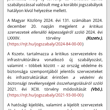
szabályozással valósult meg a korábbi jogszabályok
hatályon kívül helyezése mellett.
A Magyar Közlöny 2024. évi 131. számában 2024.
december 20. napján megjelent
a kritikus
szervezetek ellenálló képességéről szóló
2024. évi
LXXXIV. törvény
(Kszetv.).
(
https://njt.hu/jogszabaly/2024-84-00-00
)
A Kszetv. tartalmazza a kritikus szervezetekre és
infrastruktúrákra vonatkozó új szabályozást,
valamint – többek között – az ország védelme és
biztonsága szempontjából jelentős szervezeteket
és infrastruktúrákat érintően
a védelmi és
biztonsági tevékenységek összehangolásáról szóló
2021. évi XCIII. törvény módosítását
(Vbö.).
(
https://njt.hu/jogszabaly/2021-93-00-00
)
A hatósági kijelölés, valamint a kijelölt szervezetek