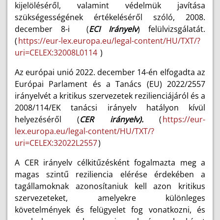
kijelöléséről, valamint védelmük javítása
szükségességének értékeléséről szóló, 2008.
december 8-i (
ECI Irányelv
) felülvizsgálatát.
(
https://eur-lex.europa.eu/legal-content/HU/TXT/?
uri=CELEX:32008L0114
)
Az európai unió 2022. december 14-én elfogadta az
Európai Parlament és a Tanács (EU) 2022/2557
irányelvét a kritikus szervezetek rezilienciájáról és a
2008/114/EK tanácsi irányelv hatályon kívül
helyezéséről (
CER irányelv).
(
https://eur-
lex.europa.eu/legal-content/HU/TXT/?
uri=CELEX:32022L2557
)
A CER irányelv célkitűzésként fogalmazta meg
a
magas szintű reziliencia elérése érdekében a
tagállamoknak azonosítaniuk kell azon kritikus
szervezeteket, amelyekre különleges
követelmények és felügyelet fog vonatkozni, és