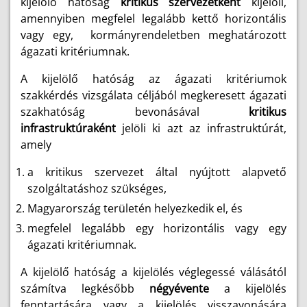
kijelölő hatóság
kritikus szervezetként
kijelöli,
amennyiben megfelel legalább kettő horizontális
vagy egy, kormányrendeletben meghatározott
ágazati kritériumnak.
A kijelölő hatóság az ágazati kritériumok
szakkérdés vizsgálata céljából megkeresett ágazati
szakhatóság bevonásával
kritikus
infrastruktúraként
jelöli ki azt az infrastruktúrát,
amely
a kritikus szervezet által nyújtott alapvető
szolgáltatáshoz szükséges,
Magyarország területén helyezkedik el, és
megfelel legalább egy horizontális vagy egy
ágazati kritériumnak.
A kijelölő hatóság a kijelölés véglegessé válásától
számítva legkésőbb
négyévente
a kijelölés
fenntartására vagy a kijelölés visszavonására