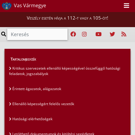
Vas Vármegye
Veszély esetén hívja a 112-t vagy a 105-öt!
Hatósági ügyek
>
Tartalomjegyzék
Kritikus szervezetek ellenálló képessége
>
Kritikus szervezetek ellenálló képességével összefüggő hatósági
feladatok, jogszabályok
Kritikus szervezetek ellenálló képességével
összefüggő hatósági feladatok, jogszabályok
Érintett ágazatok, alágazatok
Ellenálló képességért felelős vezetők
Hatósági elérhetőségek
Letölthető dokumentumok és kitöltési segédletek