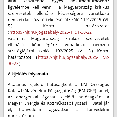
által készítendő egyes dokumentumokhoz
figyelembe kell venni a Magyarország kritikus
szervezetek ellenálló képességére vonatkozó
nemzeti kockázatértékeléséről szóló 1191/2025. (VI.
5.) Korm. határozatot
(
https://njt.hu/jogszabaly/2025-1191-30-22
),
valamint Magyarország kritikus szervezetek
ellenálló képességére vonatkozó nemzeti
stratégiájáról szóló 1192/2025. (VI. 5.) Korm.
határozatot (
https://njt.hu/jogszabaly/2025-1192-
30-22
).
A kijelölés folyamata
Általános kijelölő hatóságként a BM Országos
Katasztrófavédelmi Főigazgatóság (BM OKF) jár el,
az energetikai ágazati kijelölő hatóságként a
Magyar Energia és Közmű-szabályozási Hivatal jár
el, honvédelmi ágazatban a Honvédelmi
minisztérium.