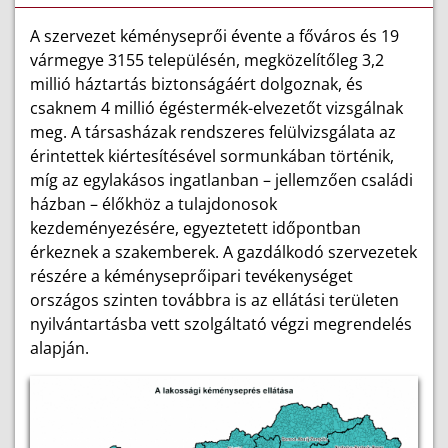
A szervezet kéményseprői évente a főváros és 19
vármegye 3155
településén,
megközelítőleg 3,2
millió háztartás biztonságáért dolgoznak, és
csaknem 4 millió égéstermék-elvezetőt vizsgálnak
meg. A társasházak rendszeres felülvizsgálata az
érintettek kiértesítésével sormunkában történik,
míg az egylakásos ingatlanban – jellemzően családi
házban – élőkhöz a tulajdonosok
kezdeményezésére, egyeztetett időpontban
érkeznek a szakemberek.
A gazdálkodó szervezetek
részére a kéményseprőipari tevékenységet
országos szinten továbbra is az ellátási területen
nyilvántartásba vett szolgáltató végzi megrendelés
alapján.