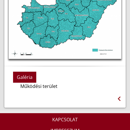
Galéria
Működési terület
KAPCSOLAT