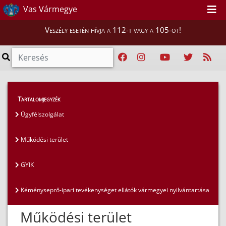
Vas Vármegye
Veszély esetén hívja a 112-t vagy a 105-öt!
Lakosság
>
Kéményseprés
>
Működési terület
Tartalomjegyzék
Ügyfélszolgálat
Működési terület
GYIK
Kéményseprő-ipari tevékenységet ellátók vármegyei nyilvántartása
Működési terület