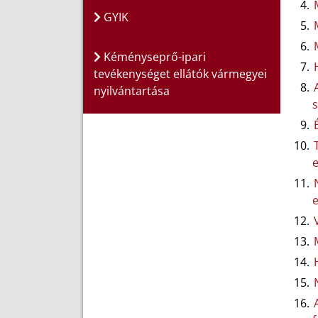
GYIK
Kéményseprő-ipari
tevékenységet ellátók vármegyei
nyilvántartása
s
e