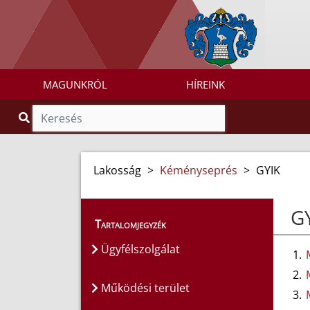
MAGUNKRÓL
HÍREINK
Lakosság
>
Kéményseprés
>
GYIK
G
Tartalomjegyzék
Ügyfélszolgálat
Működési terület