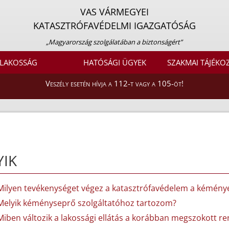
VAS VÁRMEGYEI
KATASZTRÓFAVÉDELMI IGAZGATÓSÁG
„Magyarország szolgálatában a biztonságért”
LAKOSSÁG
HATÓSÁGI ÜGYEK
SZAKMAI TÁJÉKO
Veszély esetén hívja a 112-t vagy a 105-öt!
YIK
Milyen tevékenységet végez a katasztrófavédelem a kémény
Melyik kéményseprő szolgáltatóhoz tartozom?
Miben változik a lakossági ellátás a korábban megszokott r