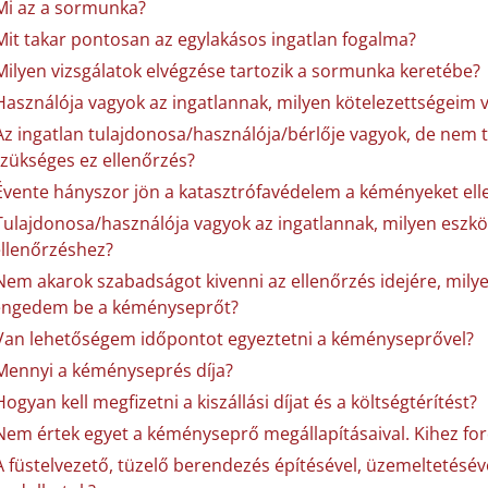
Mi az a sormunka?
Mit takar pontosan az egylakásos ingatlan fogalma?
Milyen vizsgálatok elvégzése tartozik a sormunka keretébe?
Használója vagyok az ingatlannak, milyen kötelezettségeim
Az ingatlan tulajdonosa/használója/bérlője vagyok, de nem 
zükséges ez ellenőrzés?
Évente hányszor jön a katasztrófavédelem a kéményeket elle
Tulajdonosa/használója vagyok az ingatlannak, milyen eszközö
llenőrzéshez?
Nem akarok szabadságot kivenni az ellenőrzés idejére, mil
engedem be a kéményseprőt?
Van lehetőségem időpontot egyeztetni a kéményseprővel?
Mennyi a kéményseprés díja?
Hogyan kell megfizetni a kiszállási díjat és a költségtérítést?
Nem értek egyet a kéményseprő megállapításaival. Kihez fo
A füstelvezető, tüzelő berendezés építésével, üzemeltetésé