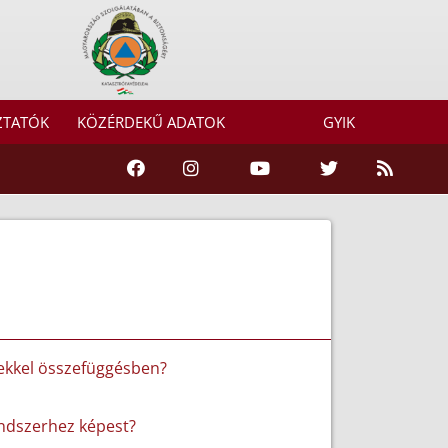
ZTATÓK
KÖZÉRDEKŰ ADATOK
GYIK
ekkel összefüggésben?
endszerhez képest?