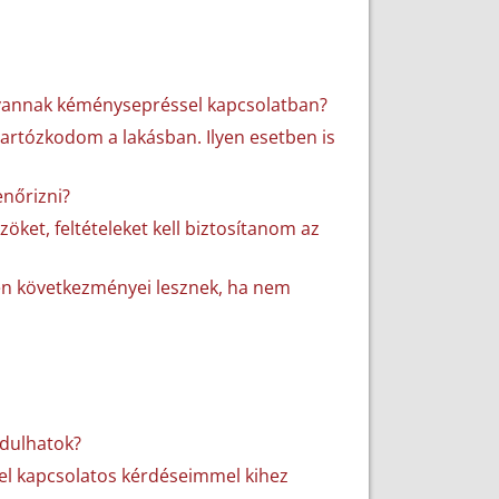
 vannak kéménysepréssel kapcsolatban?
tartózkodom a lakásban. Ilyen esetben is
nőrizni?
ket, feltételeket kell biztosítanom az
yen következményei lesznek, ha nem
rdulhatok?
vel kapcsolatos kérdéseimmel kihez