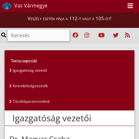
Vas Vármegye
Veszély esetén hívja a 112-t vagy a 105-öt!
Magunkról
>
Az igazgatóság vezetői
>
Tartalomjegyzék
Igazgatóság vezetői
Igazgatóság vezetői
Kirendeltségvezetők
Tűzoltóparancsnokok
Igazgatóság vezetői
Dr. Magyar Csaba