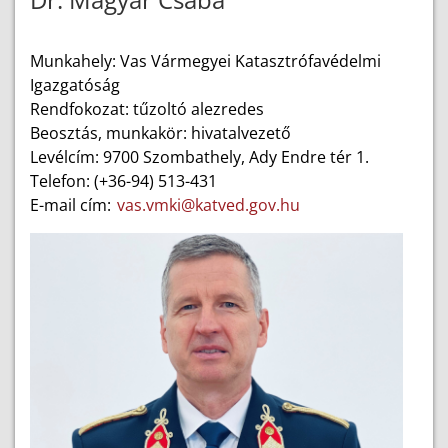
Munkahely: Vas Vármegyei Katasztrófavédelmi
Igazgatóság
Rendfokozat: tűzoltó alezredes
Beosztás, munkakör: hivatalvezető
Levélcím: 9700 Szombathely, Ady Endre tér 1.
Telefon: (+36-94) 513-431
E-mail cím:
vas.vmki@katved.gov.hu