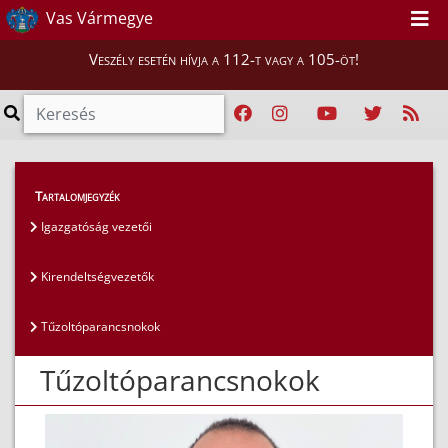
Vas Vármegye
Veszély esetén hívja a 112-t vagy a 105-öt!
Magunkról
>
Az igazgatóság vezetői
>
Tartalomjegyzék
Tűzoltóparancsnokok
Igazgatóság vezetői
Kirendeltségvezetők
Tűzoltóparancsnokok
Tűzoltóparancsnokok