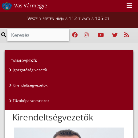
Vas Vármegye
Veszély esetén hívja a 112-t vagy a 105-öt!
Magunkról
>
Az igazgatóság vezetői
>
Tartalomjegyzék
Kirendeltségvezetők
Igazgatóság vezetői
Kirendeltségvezetők
Tűzoltóparancsnokok
Kirendeltségvezetők