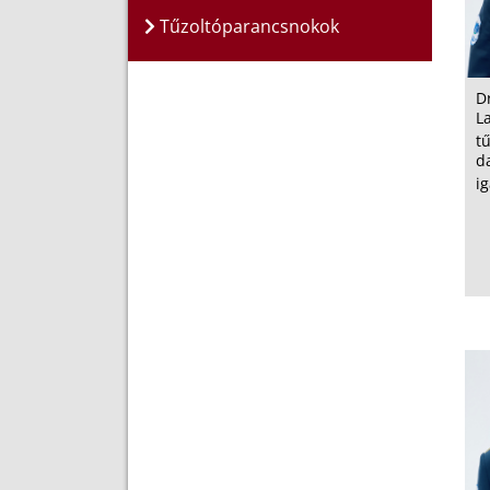
Tűzoltóparancsnokok
D
L
tű
d
i