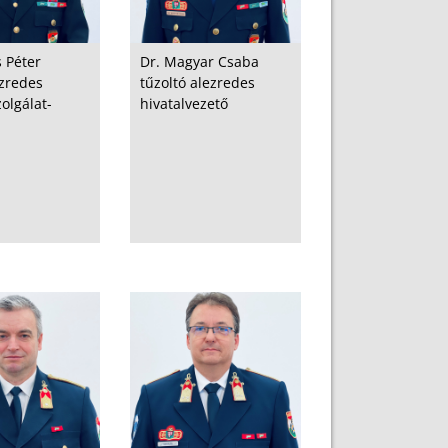
 Péter
Dr. Magyar Csaba
ezredes
tűzoltó alezredes
lgálat-
hivatalvezető