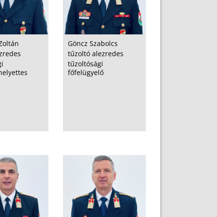
Zoltán
Göncz Szabolcs
ezredes
tűzoltó alezredes
i
tűzoltósági
helyettes
főfelügyelő