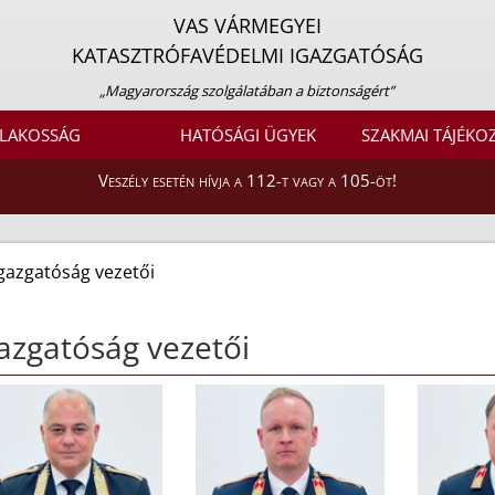
VAS VÁRMEGYEI
KATASZTRÓFAVÉDELMI IGAZGATÓSÁG
„Magyarország szolgálatában a biztonságért”
LAKOSSÁG
HATÓSÁGI ÜGYEK
SZAKMAI TÁJÉKO
Veszély esetén hívja a 112-t vagy a 105-öt!
gazgatóság vezetői
azgatóság vezetői