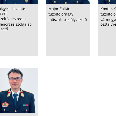
Major Zoltán
Kontics 
ölgyesi Levente
zsef
tűzoltó őrnagy
tűzoltó 
űzoltó alezredes
műszaki osztályvezető
vármegye
osztályv
lenőrzésiszolgálat-
ezető