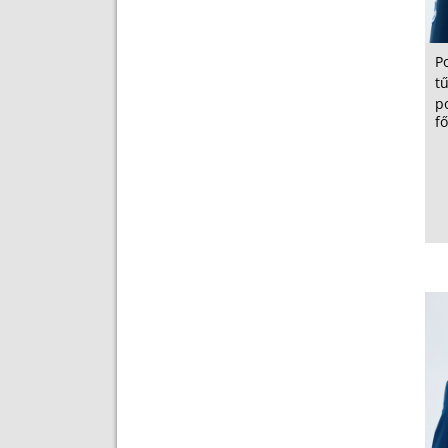
P
t
p
fő