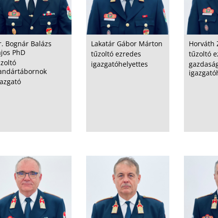
r. Bognár Balázs
Lakatár Gábor Márton
Horváth 
ajos PhD
tűzoltó ezredes
tűzoltó 
zoltó
igazgatóhelyettes
gazdaság
andártábornok
igazgató
gazgató