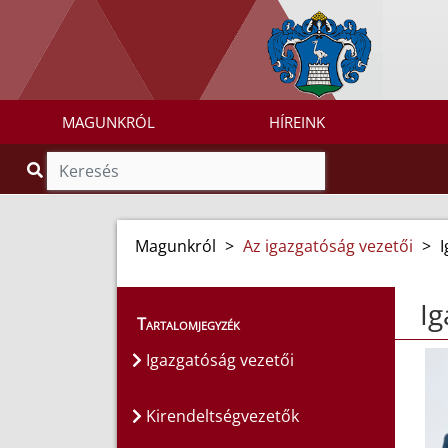
MAGUNKRÓL
HÍREINK
Magunkról
>
Az igazgatóság vezetői
>
I
Ig
Tartalomjegyzék
Igazgatóság vezetői
Kirendeltségvezetők