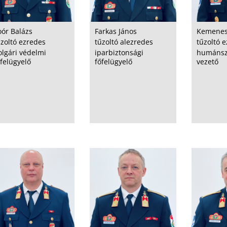
oór Balázs
Farkas János
Kemenes
űzoltó ezredes
tűzoltó alezredes
tűzoltó 
olgári védelmi
iparbiztonsági
humánszo
felügyelő
főfelügyelő
vezető