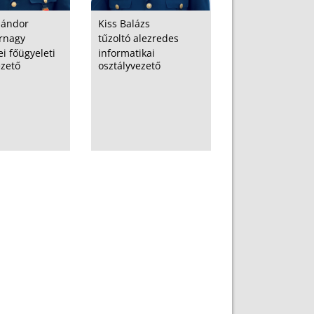
Sándor
Kiss Balázs
őrnagy
tűzoltó alezredes
i főügyeleti
informatikai
ezető
osztályvezető