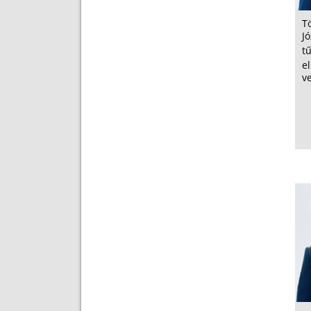
T
Jó
t
el
v