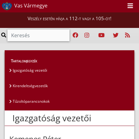
Vas Vármegye
Veszély esetén hívja a 112-t vagy a 105-öt!
Magunkról
>
Az igazgatóság vezetői
>
Tartalomjegyzék
Igazgatóság vezetői
Igazgatóság vezetői
Kirendeltségvezetők
Tűzoltóparancsnokok
Igazgatóság vezetői
Kemenes Péter