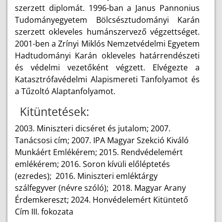
szerzett diplomát. 1996-ban a Janus Pannonius
Tudományegyetem Bölcsésztudományi Karán
szerzett okleveles humánszervező végzettséget.
2001-ben a Zrínyi Miklós Nemzetvédelmi Egyetem
Hadtudományi Karán okleveles határrendészeti
és védelmi vezetőként végzett. Elvégezte a
Katasztrófavédelmi Alapismereti Tanfolyamot és
a Tűzoltó Alaptanfolyamot.
Kitüntetések:
2003. Miniszteri dicséret és jutalom; 2007.
Tanácsosi cím; 2007. IPA Magyar Szekció Kiváló
Munkáért Emlékérem; 2015. Rendvédelemért
emlékérem; 2016. Soron kívüli előléptetés
(ezredes); 2016. Miniszteri emléktárgy
szálfegyver (névre szóló); 2018. Magyar Arany
Érdemkereszt; 2024. Honvédelemért Kitüntető
Cím III. fokozata