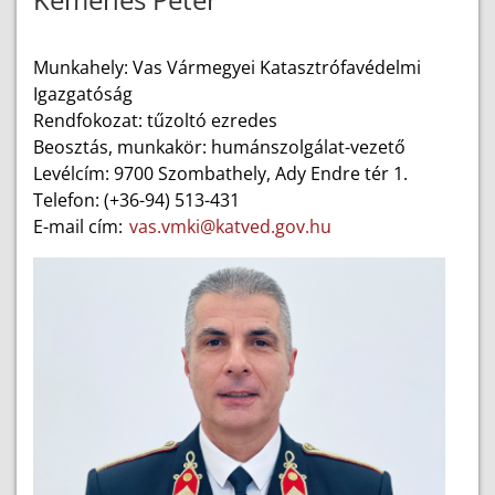
Munkahely: Vas Vármegyei Katasztrófavédelmi
Igazgatóság
Rendfokozat: tűzoltó ezredes
Beosztás, munkakör: humánszolgálat-vezető
Levélcím: 9700 Szombathely, Ady Endre tér 1.
Telefon: (+36-94) 513-431
E-mail cím:
vas.vmki@katved.gov.hu