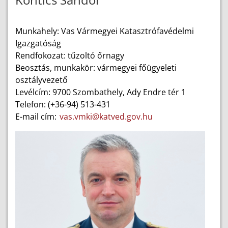
Munkahely: Vas Vármegyei Katasztrófavédelmi
Igazgatóság
Rendfokozat: tűzoltó őrnagy
Beosztás, munkakör: vármegyei főügyeleti
osztályvezető
Levélcím: 9700 Szombathely, Ady Endre tér 1
Telefon: (+36-94) 513-431
E-mail cím:
vas.vmki@katved.gov.hu