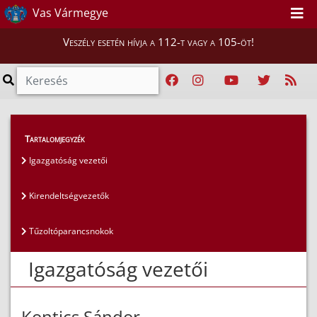
Vas Vármegye
Veszély esetén hívja a 112-t vagy a 105-öt!
Magunkról
>
Az igazgatóság vezetői
>
Tartalomjegyzék
Igazgatóság vezetői
Igazgatóság vezetői
Kirendeltségvezetők
Tűzoltóparancsnokok
Igazgatóság vezetői
Kontics Sándor