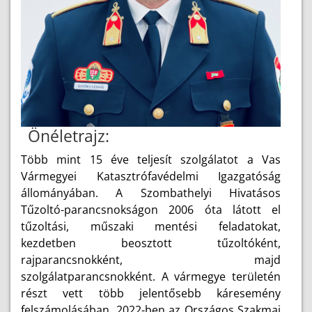
Önéletrajz:
Több mint 15 éve teljesít szolgálatot a Vas
Vármegyei Katasztrófavédelmi Igazgatóság
állományában. A Szombathelyi Hivatásos
Tűzoltó-parancsnokságon 2006 óta látott el
tűzoltási, műszaki mentési feladatokat,
kezdetben beosztott tűzoltóként,
rajparancsnokként, majd
szolgálatparancsnokként. A vármegye területén
részt vett több jelentősebb káresemény
felszámolásában. 2022-ben az Országos Szakmai