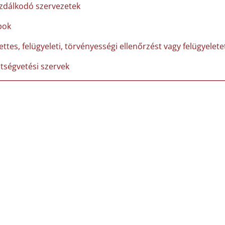
zdálkodó szervezetek
pok
ettes, felügyeleti, törvényességi ellenőrzést vagy felügyelet
ltségvetési szervek