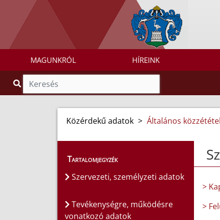
MAGUNKRÓL
HÍREINK
Közérdekű adatok
>
Általános közzétételi
Sz
Tartalomjegyzék
Szervezeti, személyzeti adatok
> Ka
Tevékenységre, működésre
> Fe
vonatkozó adatok