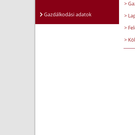
> Ga
Gazdálkodási adatok
> La
> Fel
> Kö