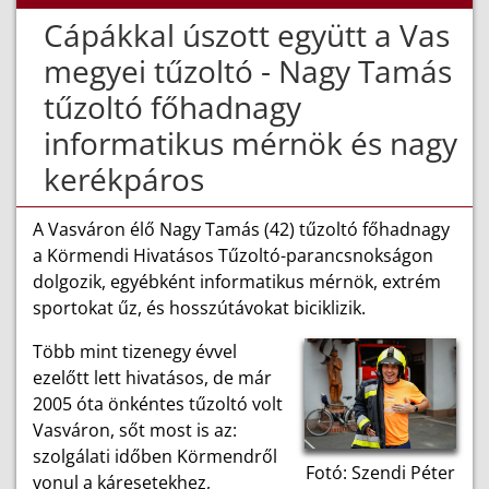
Cápákkal úszott együtt a Vas
megyei tűzoltó - Nagy Tamás
tűzoltó főhadnagy
informatikus mérnök és nagy
kerékpáros
A Vasváron élő Nagy Tamás (42) tűzoltó főhadnagy
a Körmendi Hivatásos Tűzoltó-parancsnokságon
dolgozik, egyébként informatikus mérnök, extrém
sportokat űz, és hosszútávokat biciklizik.
Több mint tizenegy évvel
ezelőtt lett hivatásos, de már
2005 óta önkéntes tűzoltó volt
Vasváron, sőt most is az:
szolgálati időben Körmendről
Fotó: Szendi Péter
vonul a káresetekhez,