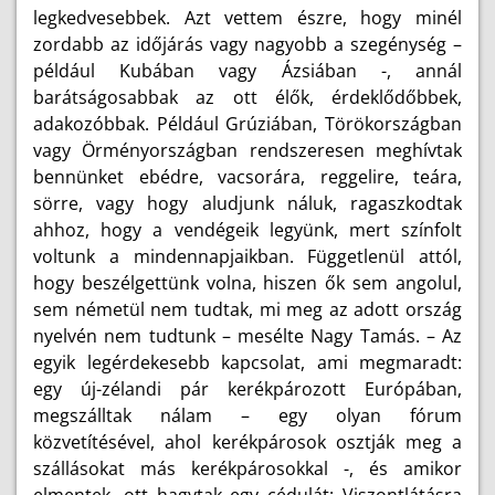
legkedvesebbek. Azt vettem észre, hogy minél
zordabb az időjárás vagy nagyobb a szegénység –
például Kubában vagy Ázsiában -, annál
barátságosabbak az ott élők, érdeklődőbbek,
adakozóbbak. Például Grúziában, Törökországban
vagy Örményországban rendszeresen meghívtak
bennünket ebédre, vacsorára, reggelire, teára,
sörre, vagy hogy aludjunk náluk, ragaszkodtak
ahhoz, hogy a vendégeik legyünk, mert színfolt
voltunk a mindennapjaikban. Függetlenül attól,
hogy beszélgettünk volna, hiszen ők sem angolul,
sem németül nem tudtak, mi meg az adott ország
nyelvén nem tudtunk – mesélte Nagy Tamás. – Az
egyik legérdekesebb kapcsolat, ami megmaradt:
egy új-zélandi pár kerékpározott Európában,
megszálltak nálam – egy olyan fórum
közvetítésével, ahol kerékpárosok osztják meg a
szállásokat más kerékpárosokkal -, és amikor
elmentek, ott hagytak egy cédulát: Viszontlátásra