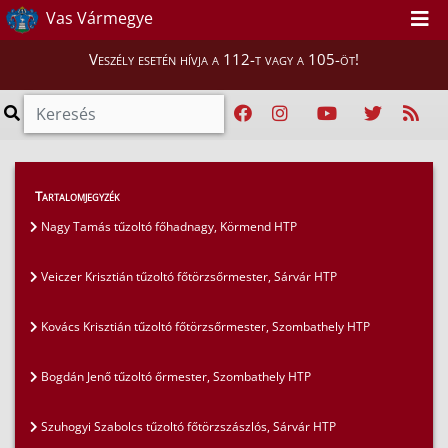
Vas Vármegye
Veszély esetén hívja a 112-t vagy a 105-öt!
Híreink
>
Tartalomjegyzék
Ki van az álarc mögött? - Cikksorozat a vármegye
Nagy Tamás tűzoltó főhadnagy, Körmend HTP
tűzoltóiról
>
Nagy Tamás tűzoltó főhadnagy, Körmend HTP
Veiczer Krisztián tűzoltó főtörzsőrmester, Sárvár HTP
Kovács Krisztián tűzoltó főtörzsőrmester, Szombathely HTP
Bogdán Jenő tűzoltó őrmester, Szombathely HTP
Szuhogyi Szabolcs tűzoltó főtörzszászlós, Sárvár HTP