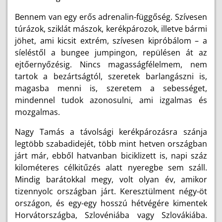
Bennem van egy erős adrenalin-függőség. Szívesen
túrázok, sziklát mászok, kerékpározok, illetve bármi
jöhet, ami kicsit extrém, szívesen kipróbálom – a
síeléstől a bungee jumpingon, repülésen át az
ejtőernyőzésig. Nincs magasságfélelmem, nem
tartok a bezártságtól, szeretek barlangászni is,
magasba menni is, szeretem a sebességet,
mindennel tudok azonosulni, ami izgalmas és
mozgalmas.
Nagy Tamás a távolsági kerékpározásra szánja
legtöbb szabadidejét, több mint hetven országban
járt már, ebből hatvanban biciklizett is, napi száz
kilométeres célkitűzés alatt nyeregbe sem száll.
Mindig barátokkal megy, volt olyan év, amikor
tizennyolc országban járt. Keresztülment négy-öt
országon, és egy-egy hosszú hétvégére kimentek
Horvátországba, Szlovéniába vagy Szlovákiába.