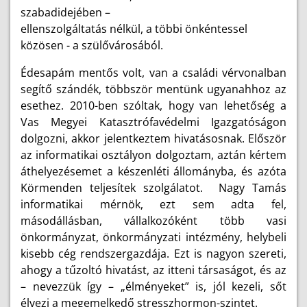
szabadidejében –
ellenszolgáltatás nélkül, a többi önkéntessel
közösen - a szülővárosából.
Édesapám mentős volt, van a családi vérvonalban
segítő szándék, többször mentünk ugyanahhoz az
esethez. 2010-ben szóltak, hogy van lehetőség a
Vas Megyei Katasztrófavédelmi Igazgatóságon
dolgozni, akkor jelentkeztem hivatásosnak. Először
az informatikai osztályon dolgoztam, aztán kértem
áthelyezésemet a készenléti állományba, és azóta
Körmenden teljesítek szolgálatot. Nagy Tamás
informatikai mérnök, ezt sem adta fel,
másodállásban, vállalkozóként több vasi
önkormányzat, önkormányzati intézmény, helybeli
kisebb cég rendszergazdája. Ezt is nagyon szereti,
ahogy a tűzoltó hivatást, az itteni társaságot, és az
– nevezzük így – „élményeket” is, jól kezeli, sőt
élvezi a megemelkedő stresszhormon-szintet.