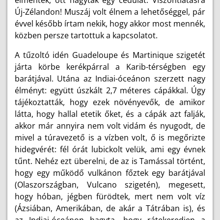
Új-Zélandon! Muszáj volt élnem a lehetőséggel, pár
évvel később írtam nekik, hogy akkor most mennék,
közben persze tartottuk a kapcsolatot.
A tűzoltó idén Guadeloupe és Martinique szigetét
járta körbe kerékpárral a Karib-térségben egy
barátjával. Utána az Indiai-óceánon szerzett nagy
élményt: együtt úszkált 2,7 méteres cápákkal. Úgy
tájékoztatták, hogy ezek növényevők, de amikor
látta, hogy hallal etetik őket, és a cápák azt falják,
akkor már annyira nem volt vidám és nyugodt, de
mivel a túravezető is a vízben volt, ő is megőrizte
hidegvérét: fél órát lubickolt velük, ami egy évnek
tűnt. Nehéz ezt überelni, de az is Tamással történt,
hogy egy működő vulkánon főztek egy barátjával
(Olaszországban, Vulcano szigetén), megesett,
hogy hóban, jégben fürödtek, mert nem volt víz
(Ázsiában, Amerikában, de akár a Tátrában is), és
az Indiai-óceánon hagyta, hogy rátekeredjen a