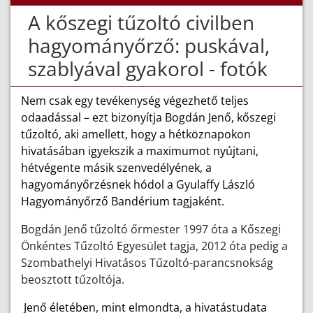
A kőszegi tűzoltó civilben
hagyományőrző: puskával,
szablyával gyakorol - fotók
Nem csak egy tevékenység végezhető teljes
odaadással – ezt bizonyítja Bogdán Jenő, kőszegi
tűzoltó, aki amellett, hogy a hétköznapokon
hivatásában igyekszik a maximumot nyújtani,
hétvégente másik szenvedélyének, a
hagyományőrzésnek hódol a Gyulaffy László
Hagyományőrző Bandérium tagjaként.
B
ogdán Jenő tűzoltó őrmester 1997 óta a Kőszegi
Önkéntes Tűzoltó Egyesület tagja, 2012 óta pedig a
Szombathelyi Hivatásos Tűzoltó-parancsnokság
beosztott tűzoltója.
Jenő életében, mint elmondta, a hivatástudata