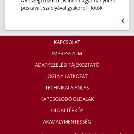
A kőszegi tűzoltó civilben hagyományőrző:
puskával, szablyával gyakorol - fotók
KAPCSOLAT
IMPRESSZUM
ADATKEZELÉSI TÁJÉKOZTATÓ
JOGI NYILATKOZAT
TECHNIKAI AJÁNLÁS
KAPCSOLÓDÓ OLDALAK
OLDALTÉRKÉP
AKADÁLYMENTESSÉG