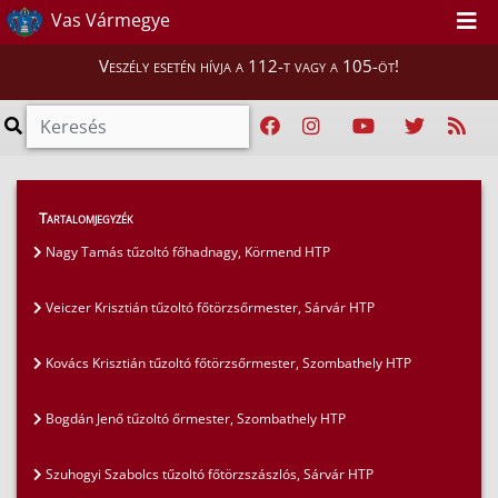
Vas Vármegye
Veszély esetén hívja a 112-t vagy a 105-öt!
Híreink
>
Tartalomjegyzék
Ki van az álarc mögött? - Cikksorozat a vármegye
Nagy Tamás tűzoltó főhadnagy, Körmend HTP
tűzoltóiról
>
Veiczer Krisztián tűzoltó főtörzsőrmester, Sárvár HTP
Bogdán Jenő tűzoltó őrmester, Szombathely HTP
Kovács Krisztián tűzoltó főtörzsőrmester, Szombathely HTP
Bogdán Jenő tűzoltó őrmester, Szombathely HTP
Szuhogyi Szabolcs tűzoltó főtörzszászlós, Sárvár HTP