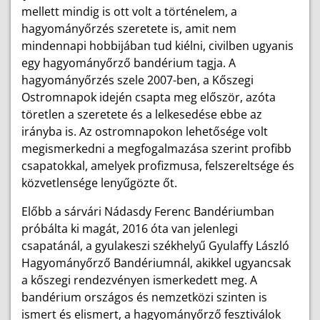
mellett mindig is ott volt a történelem, a
hagyományőrzés szeretete is, amit nem
mindennapi hobbijában tud kiélni, civilben ugyanis
egy hagyományőrző bandérium tagja. A
hagyományőrzés szele 2007-ben, a Kőszegi
Ostromnapok idején csapta meg először, azóta
töretlen a szeretete és a lelkesedése ebbe az
irányba is. Az ostromnapokon lehetősége volt
megismerkedni a megfogalmazása szerint profibb
csapatokkal, amelyek profizmusa, felszereltsége és
közvetlensége lenyűgözte őt.
Előbb a sárvári Nádasdy Ferenc Bandériumban
próbálta ki magát, 2016 óta van jelenlegi
csapatánál, a gyulakeszi székhelyű Gyulaffy László
Hagyományőrző Bandériumnál, akikkel ugyancsak
a kőszegi rendezvényen ismerkedett meg. A
bandérium országos és nemzetközi szinten is
ismert és elismert, a hagyományőrző fesztiválok