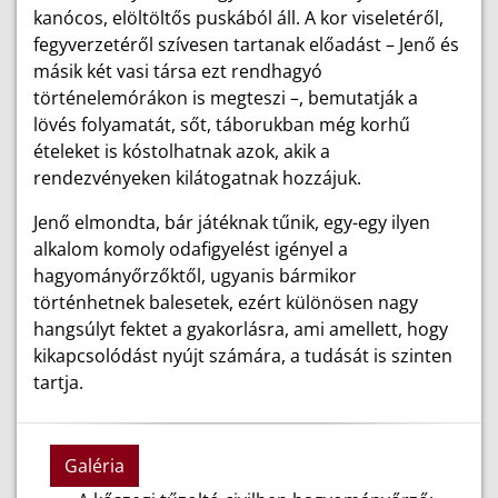
kanócos, elöltöltős puskából áll. A kor viseletéről,
fegyverzetéről szívesen tartanak előadást – Jenő és
másik két vasi társa ezt rendhagyó
történelemórákon is megteszi –, bemutatják a
lövés folyamatát, sőt, táborukban még korhű
ételeket is kóstolhatnak azok, akik a
rendezvényeken kilátogatnak hozzájuk.
Jenő elmondta, bár játéknak tűnik, egy-egy ilyen
alkalom komoly odafigyelést igényel a
hagyományőrzőktől, ugyanis bármikor
történhetnek balesetek, ezért különösen nagy
hangsúlyt fektet a gyakorlásra, ami amellett, hogy
kikapcsolódást nyújt számára, a tudását is szinten
tartja.
Galéria