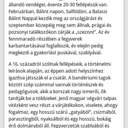
állandó vendégei, évente 20-30 fellépésük van.
Februárban, Bálint napon, Salföldön, a Balassi
Bálint Nappal kezdik meg az országjárást és
szeptember közepéig meg sem állnak, prágai és
pozsonyi találkozókon zárják a „szezont”. Az év
fennmaradó részében a fegyverek
karbantartásával foglalkozik, év elején pedig
megkezdi a gyakorlást puskával, szablyával.
A 16. századról szólnak fellépéseik, a történelmi
leírások alapján, az éppen adott helyszínhez
igazítva játsszák el a csatát. A bandériumi tagok
között szép számmal vannak történészek és
pedagógusok, akik a korszak nagy ismerői, ők
tanítják be a többieket. Jenő magyar végvári talpas
vitézként vesz részt a várjátékokon, viselete, ahogy
fogalmaz, egy hosszú szárú „gatyából”, csizmából,
parasztingből, nyaksálból és egy hosszú, bokáig
érő dolmányból áll. Fegyverzetük szablyából és